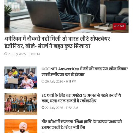
वायरल
अमेरिका में नौकरी नहीं मिली तो भारत लौटे सॉफ्टवेयर
इंजीनियर, बोले- संघर्ष ने बहुत कुछ सिखाया
29 July 2026 - 8:00 PM
UGC NET Answer Key में देरी की वजह पेपर लीक विवाद?
लाखों उम्मीदवार कर रहे इंतजार
26 July 2026 - 6:11 PM
SC छात्रों के लिए बड़ा अपडेट! 15 अगस्त से पहले कर लें ये
काम, वरना अटक सकती है स्कॉलरशिप
22 July 2026 - 11:54 AM
नीट परीक्षा में सफलता “शिक्षा क्रांति” के व्यापक प्रभाव को
उजागर करती है: शिक्षा मंत्री बैंस