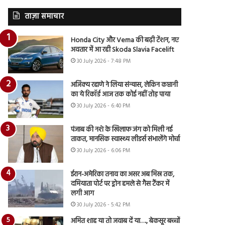
ताज़ा समाचार
Honda City और Verna की बढ़ी टेंशन, नए
अवतार में आ रही Skoda Slavia Facelift
30 July 2026 - 7:48 PM
अजिंक्य रहाणे ने लिया संन्यास, लेकिन कप्तानी
का ये रिकॉर्ड आज तक कोई नहीं तोड़ पाया
30 July 2026 - 6:40 PM
पंजाब की नशे के खिलाफ जंग को मिली नई
ताकत, मानसिक स्वास्थ्य लीडर्स संभालेंगे मोर्चा
30 July 2026 - 6:06 PM
ईरान-अमेरिका तनाव का असर अब मिस्र तक,
दमियाता पोर्ट पर ड्रोन हमले से गैस टैंकर में
लगी आग
30 July 2026 - 5:42 PM
अमित शाह या तो जवाब दें या…., बेकसूर बच्चों