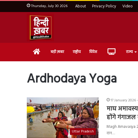
Thursday, July 30 2026
About
Privacy Policy
Video
Home
Live
बड़ी ख़बर
राष्ट्रीय
विदेश
राज्य
TV
Ardhodaya Yoga
17 January 2026 -
माघ अमावस्या
होंगे गंगाजल
Magh Amavasya 2026
Uttar Pradesh
दान…