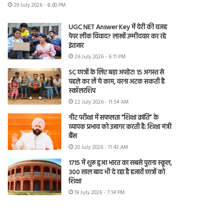
29 July 2026 - 8:00 PM
UGC NET Answer Key में देरी की वजह
पेपर लीक विवाद? लाखों उम्मीदवार कर रहे
इंतजार
26 July 2026 - 6:11 PM
SC छात्रों के लिए बड़ा अपडेट! 15 अगस्त से
पहले कर लें ये काम, वरना अटक सकती है
स्कॉलरशिप
22 July 2026 - 11:54 AM
नीट परीक्षा में सफलता “शिक्षा क्रांति” के
व्यापक प्रभाव को उजागर करती है: शिक्षा मंत्री
बैंस
20 July 2026 - 11:43 AM
1715 में शुरू हुआ भारत का सबसे पुराना स्कूल,
300 साल बाद भी दे रहा है हजारों छात्रों को
शिक्षा
19 July 2026 - 7:14 PM