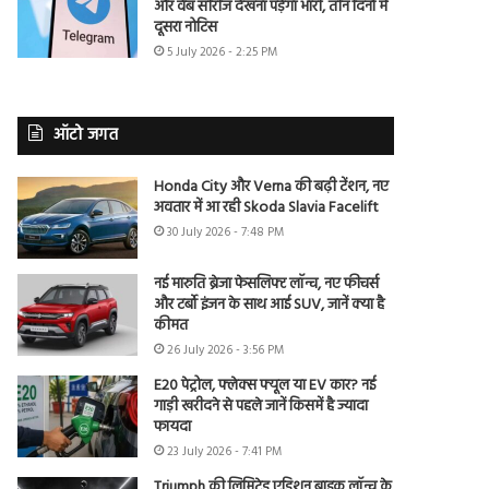
और वेब सीरीज देखना पड़ेगा भारी, तीन दिनों में
दूसरा नोटिस
5 July 2026 - 2:25 PM
ऑटो जगत
Honda City और Verna की बढ़ी टेंशन, नए
अवतार में आ रही Skoda Slavia Facelift
30 July 2026 - 7:48 PM
नई मारुति ब्रेजा फेसलिफ्ट लॉन्च, नए फीचर्स
और टर्बो इंजन के साथ आई SUV, जानें क्या है
कीमत
26 July 2026 - 3:56 PM
E20 पेट्रोल, फ्लेक्स फ्यूल या EV कार? नई
गाड़ी खरीदने से पहले जानें किसमें है ज्यादा
फायदा
23 July 2026 - 7:41 PM
Triumph की लिमिटेड एडिशन बाइक लॉन्च के