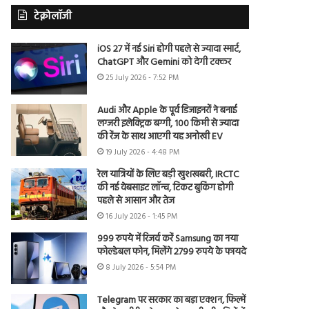
टेक्नोलॉजी
iOS 27 में नई Siri होगी पहले से ज्यादा स्मार्ट,
ChatGPT और Gemini को देगी टक्कर
25 July 2026 - 7:52 PM
Audi और Apple के पूर्व डिजाइनरों ने बनाई
लग्जरी इलेक्ट्रिक बग्गी, 100 किमी से ज्यादा
की रेंज के साथ आएगी यह अनोखी EV
19 July 2026 - 4:48 PM
रेल यात्रियों के लिए बड़ी खुशखबरी, IRCTC
की नई वेबसाइट लॉन्च, टिकट बुकिंग होगी
पहले से आसान और तेज
16 July 2026 - 1:45 PM
999 रुपये में रिजर्व करें Samsung का नया
फोल्डेबल फोन, मिलेंगे 2799 रुपये के फायदे
8 July 2026 - 5:54 PM
Telegram पर सरकार का बड़ा एक्शन, फिल्में