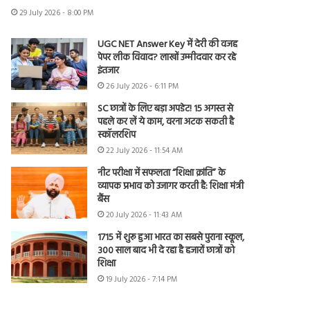
29 July 2026 - 8:00 PM
UGC NET Answer Key में देरी की वजह
पेपर लीक विवाद? लाखों उम्मीदवार कर रहे
इंतजार
26 July 2026 - 6:11 PM
SC छात्रों के लिए बड़ा अपडेट! 15 अगस्त से
पहले कर लें ये काम, वरना अटक सकती है
स्कॉलरशिप
22 July 2026 - 11:54 AM
नीट परीक्षा में सफलता “शिक्षा क्रांति” के
व्यापक प्रभाव को उजागर करती है: शिक्षा मंत्री
बैंस
20 July 2026 - 11:43 AM
1715 में शुरू हुआ भारत का सबसे पुराना स्कूल,
300 साल बाद भी दे रहा है हजारों छात्रों को
शिक्षा
19 July 2026 - 7:14 PM