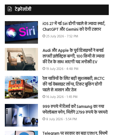
टेक्नोलॉजी
iOS 27 में नई Siri होगी पहले से ज्यादा स्मार्ट,
ChatGPT और Gemini को देगी टक्कर
25 July 2026 - 7:52 PM
Audi और Apple के पूर्व डिजाइनरों ने बनाई
लग्जरी इलेक्ट्रिक बग्गी, 100 किमी से ज्यादा
की रेंज के साथ आएगी यह अनोखी EV
19 July 2026 - 4:48 PM
रेल यात्रियों के लिए बड़ी खुशखबरी, IRCTC
की नई वेबसाइट लॉन्च, टिकट बुकिंग होगी
पहले से आसान और तेज
16 July 2026 - 1:45 PM
999 रुपये में रिजर्व करें Samsung का नया
फोल्डेबल फोन, मिलेंगे 2799 रुपये के फायदे
8 July 2026 - 5:54 PM
Telegram पर सरकार का बड़ा एक्शन, फिल्में