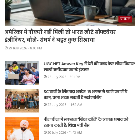
वायरल
अमेरिका में नौकरी नहीं मिली तो भारत लौटे सॉफ्टवेयर
इंजीनियर, बोले- संघर्ष ने बहुत कुछ सिखाया
29 July 2026 - 8:00 PM
UGC NET Answer Key में देरी की वजह पेपर लीक विवाद?
लाखों उम्मीदवार कर रहे इंतजार
26 July 2026 - 6:11 PM
SC छात्रों के लिए बड़ा अपडेट! 15 अगस्त से पहले कर लें ये
काम, वरना अटक सकती है स्कॉलरशिप
22 July 2026 - 11:54 AM
नीट परीक्षा में सफलता “शिक्षा क्रांति” के व्यापक प्रभाव को
उजागर करती है: शिक्षा मंत्री बैंस
20 July 2026 - 11:43 AM