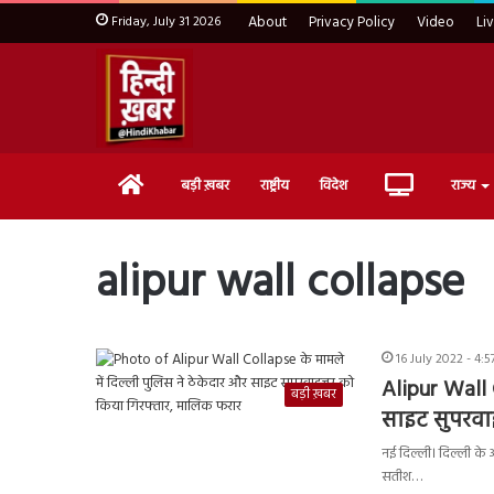
Friday, July 31 2026
About
Privacy Policy
Video
Li
Home
Live
बड़ी ख़बर
राष्ट्रीय
विदेश
राज्य
TV
alipur wall collapse
16 July 2022 - 4:
Alipur Wall 
बड़ी ख़बर
साइट सुपरवा
नई दिल्ली। दिल्ली के 
सतीश…