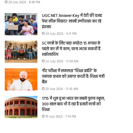
29 July 2026 - 8:00 PM
UGC NET Answer Key में देरी की वजह
पेपर लीक विवाद? लाखों उम्मीदवार कर रहे
इंतजार
26 July 2026 - 6:11 PM
SC छात्रों के लिए बड़ा अपडेट! 15 अगस्त से
पहले कर लें ये काम, वरना अटक सकती है
स्कॉलरशिप
22 July 2026 - 11:54 AM
नीट परीक्षा में सफलता “शिक्षा क्रांति” के
व्यापक प्रभाव को उजागर करती है: शिक्षा मंत्री
बैंस
20 July 2026 - 11:43 AM
1715 में शुरू हुआ भारत का सबसे पुराना स्कूल,
300 साल बाद भी दे रहा है हजारों छात्रों को
शिक्षा
19 July 2026 - 7:14 PM