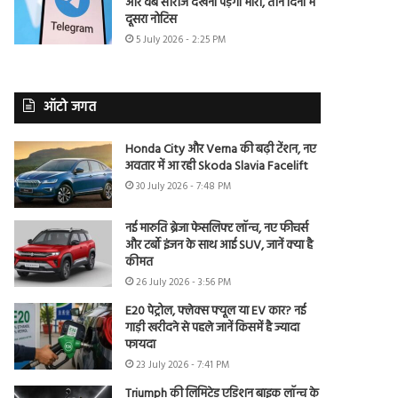
और वेब सीरीज देखना पड़ेगा भारी, तीन दिनों में
दूसरा नोटिस
5 July 2026 - 2:25 PM
ऑटो जगत
Honda City और Verna की बढ़ी टेंशन, नए
अवतार में आ रही Skoda Slavia Facelift
30 July 2026 - 7:48 PM
नई मारुति ब्रेजा फेसलिफ्ट लॉन्च, नए फीचर्स
और टर्बो इंजन के साथ आई SUV, जानें क्या है
कीमत
26 July 2026 - 3:56 PM
E20 पेट्रोल, फ्लेक्स फ्यूल या EV कार? नई
गाड़ी खरीदने से पहले जानें किसमें है ज्यादा
फायदा
23 July 2026 - 7:41 PM
Triumph की लिमिटेड एडिशन बाइक लॉन्च के