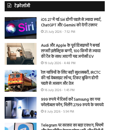
टेक्नोलॉजी
iOS 27 में नई Siri होगी पहले से ज्यादा स्मार्ट,
ChatGPT और Gemini को देगी टक्कर
25 July 2026 - 7:52 PM
Audi और Apple के पूर्व डिजाइनरों ने बनाई
लग्जरी इलेक्ट्रिक बग्गी, 100 किमी से ज्यादा
की रेंज के साथ आएगी यह अनोखी EV
19 July 2026 - 4:48 PM
रेल यात्रियों के लिए बड़ी खुशखबरी, IRCTC
की नई वेबसाइट लॉन्च, टिकट बुकिंग होगी
पहले से आसान और तेज
16 July 2026 - 1:45 PM
999 रुपये में रिजर्व करें Samsung का नया
फोल्डेबल फोन, मिलेंगे 2799 रुपये के फायदे
8 July 2026 - 5:54 PM
Telegram पर सरकार का बड़ा एक्शन, फिल्में