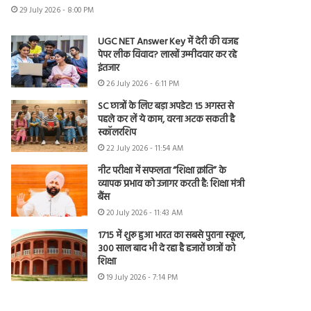
29 July 2026 - 8:00 PM
UGC NET Answer Key में देरी की वजह
पेपर लीक विवाद? लाखों उम्मीदवार कर रहे
इंतजार
26 July 2026 - 6:11 PM
SC छात्रों के लिए बड़ा अपडेट! 15 अगस्त से
पहले कर लें ये काम, वरना अटक सकती है
स्कॉलरशिप
22 July 2026 - 11:54 AM
नीट परीक्षा में सफलता “शिक्षा क्रांति” के
व्यापक प्रभाव को उजागर करती है: शिक्षा मंत्री
बैंस
20 July 2026 - 11:43 AM
1715 में शुरू हुआ भारत का सबसे पुराना स्कूल,
300 साल बाद भी दे रहा है हजारों छात्रों को
शिक्षा
19 July 2026 - 7:14 PM