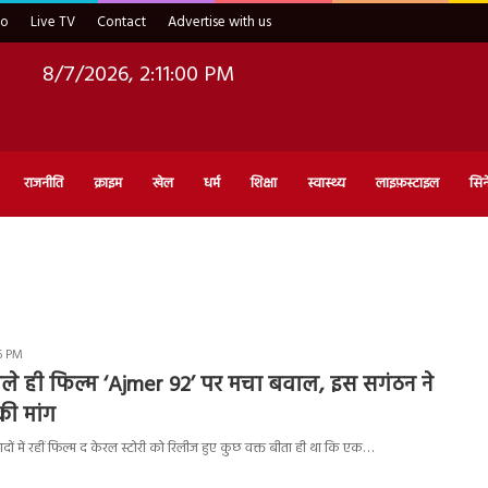
eo
Live TV
Contact
Advertise with us
8/7/2026, 2:11:01 PM
राजनीति
क्राइम
खेल
धर्म
शिक्षा
स्वास्थ्य
लाइफ़स्टाइल
सिन
36 PM
ले ही फिल्म ‘Ajmer 92’ पर मचा बवाल, इस सगंठन ने
 की मांग
ों में रहीं फिल्म द केरल स्टोरी को रिलीज हुए कुछ वक्त बीता ही था कि एक…