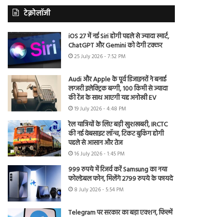
टेक्नोलॉजी
iOS 27 में नई Siri होगी पहले से ज्यादा स्मार्ट,
ChatGPT और Gemini को देगी टक्कर
25 July 2026 - 7:52 PM
Audi और Apple के पूर्व डिजाइनरों ने बनाई
लग्जरी इलेक्ट्रिक बग्गी, 100 किमी से ज्यादा
की रेंज के साथ आएगी यह अनोखी EV
19 July 2026 - 4:48 PM
रेल यात्रियों के लिए बड़ी खुशखबरी, IRCTC
की नई वेबसाइट लॉन्च, टिकट बुकिंग होगी
पहले से आसान और तेज
16 July 2026 - 1:45 PM
999 रुपये में रिजर्व करें Samsung का नया
फोल्डेबल फोन, मिलेंगे 2799 रुपये के फायदे
8 July 2026 - 5:54 PM
Telegram पर सरकार का बड़ा एक्शन, फिल्में