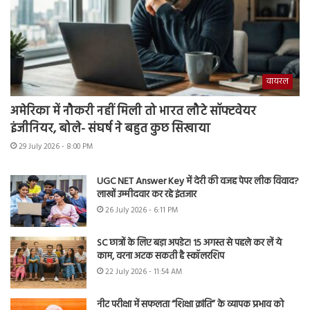
वायरल
अमेरिका में नौकरी नहीं मिली तो भारत लौटे सॉफ्टवेयर
इंजीनियर, बोले- संघर्ष ने बहुत कुछ सिखाया
29 July 2026 - 8:00 PM
UGC NET Answer Key में देरी की वजह पेपर लीक विवाद?
लाखों उम्मीदवार कर रहे इंतजार
26 July 2026 - 6:11 PM
SC छात्रों के लिए बड़ा अपडेट! 15 अगस्त से पहले कर लें ये
काम, वरना अटक सकती है स्कॉलरशिप
22 July 2026 - 11:54 AM
नीट परीक्षा में सफलता “शिक्षा क्रांति” के व्यापक प्रभाव को