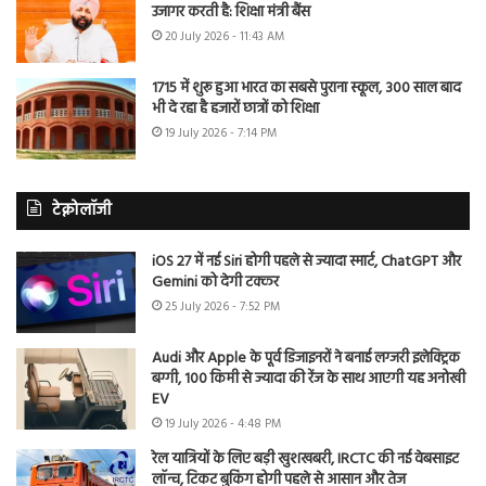
उजागर करती है: शिक्षा मंत्री बैंस
20 July 2026 - 11:43 AM
1715 में शुरू हुआ भारत का सबसे पुराना स्कूल, 300 साल बाद
भी दे रहा है हजारों छात्रों को शिक्षा
19 July 2026 - 7:14 PM
टेक्नोलॉजी
iOS 27 में नई Siri होगी पहले से ज्यादा स्मार्ट, ChatGPT और
Gemini को देगी टक्कर
25 July 2026 - 7:52 PM
Audi और Apple के पूर्व डिजाइनरों ने बनाई लग्जरी इलेक्ट्रिक
बग्गी, 100 किमी से ज्यादा की रेंज के साथ आएगी यह अनोखी
EV
19 July 2026 - 4:48 PM
रेल यात्रियों के लिए बड़ी खुशखबरी, IRCTC की नई वेबसाइट
लॉन्च, टिकट बुकिंग होगी पहले से आसान और तेज