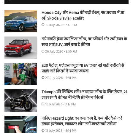
Honda City और Verna की बढ़ी टेंशन, नए अवतार में आ
रही Skoda Slavia Facelift
30 July 2026 - 7:48 PM
नई मारुति ब्रेजा फेसलिफ्ट लॉन्च, नए फीचर्स और टर्बो इंजन के
साथ आई SUV, जानें क्या है कीमत
26 July 2026 - 3:56 PM
E20 पेट्रोल, फ्लेक्स फ्यूल या EV कार? नई गाड़ी खरीदने से
पहले जानें किसमें है ज्यादा फायदा
23 July 2026 - 7:41 PM
Triumph की लिमिटेड एडिशन बाइक लॉन्च के लिए तैयार, 21
लाख रुपये कीमत में मिलेंगे प्रीमियम फीचर्स
16 July 2026 - 3:17 PM
जानिए Hazard Light का क्या काम है, कब और कैसे करें
इसका इस्तेमाल, ज्यादातर लोग नहीं जानते सही तरीका
12 July 2026 - 6:14 PM