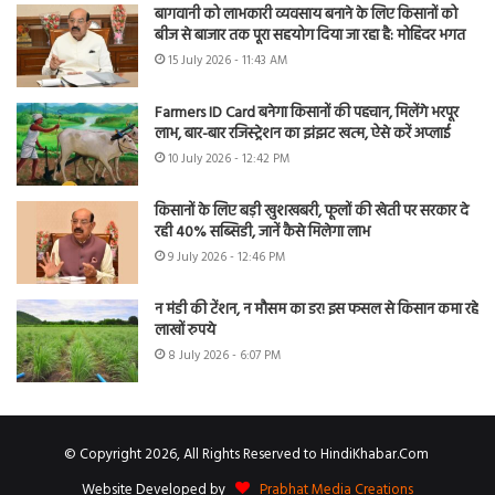
बागवानी को लाभकारी व्यवसाय बनाने के लिए किसानों को
बीज से बाजार तक पूरा सहयोग दिया जा रहा है: मोहिंदर भगत
15 July 2026 - 11:43 AM
Farmers ID Card बनेगा किसानों की पहचान, मिलेंगे भरपूर
लाभ, बार-बार रजिस्ट्रेशन का झंझट खत्म, ऐसे करें अप्लाई
10 July 2026 - 12:42 PM
किसानों के लिए बड़ी खुशखबरी, फूलों की खेती पर सरकार दे
रही 40% सब्सिडी, जानें कैसे मिलेगा लाभ
9 July 2026 - 12:46 PM
न मंडी की टेंशन, न मौसम का डर! इस फसल से किसान कमा रहे
लाखों रुपये
8 July 2026 - 6:07 PM
© Copyright 2026, All Rights Reserved to HindiKhabar.Com
Website Developed by
Prabhat Media Creations