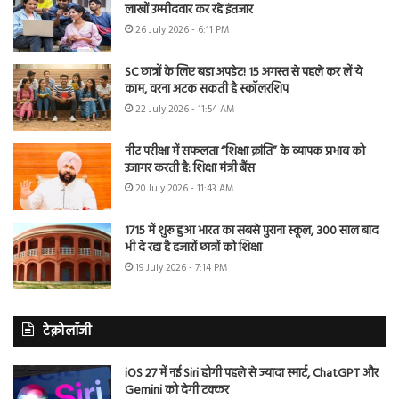
लाखों उम्मीदवार कर रहे इंतजार
26 July 2026 - 6:11 PM
SC छात्रों के लिए बड़ा अपडेट! 15 अगस्त से पहले कर लें ये
काम, वरना अटक सकती है स्कॉलरशिप
22 July 2026 - 11:54 AM
नीट परीक्षा में सफलता “शिक्षा क्रांति” के व्यापक प्रभाव को
उजागर करती है: शिक्षा मंत्री बैंस
20 July 2026 - 11:43 AM
1715 में शुरू हुआ भारत का सबसे पुराना स्कूल, 300 साल बाद
भी दे रहा है हजारों छात्रों को शिक्षा
19 July 2026 - 7:14 PM
टेक्नोलॉजी
iOS 27 में नई Siri होगी पहले से ज्यादा स्मार्ट, ChatGPT और
Gemini को देगी टक्कर