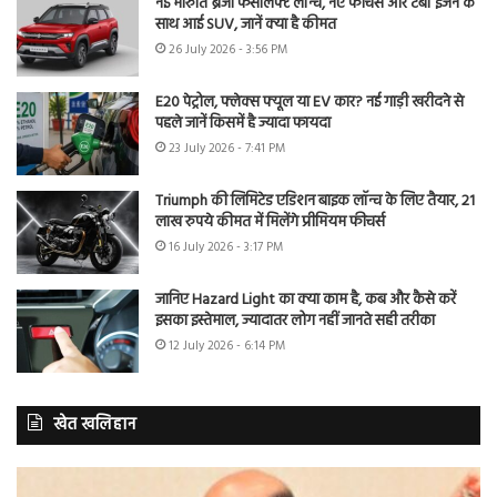
नई मारुति ब्रेजा फेसलिफ्ट लॉन्च, नए फीचर्स और टर्बो इंजन के
साथ आई SUV, जानें क्या है कीमत
26 July 2026 - 3:56 PM
E20 पेट्रोल, फ्लेक्स फ्यूल या EV कार? नई गाड़ी खरीदने से
पहले जानें किसमें है ज्यादा फायदा
23 July 2026 - 7:41 PM
Triumph की लिमिटेड एडिशन बाइक लॉन्च के लिए तैयार, 21
लाख रुपये कीमत में मिलेंगे प्रीमियम फीचर्स
16 July 2026 - 3:17 PM
जानिए Hazard Light का क्या काम है, कब और कैसे करें
इसका इस्तेमाल, ज्यादातर लोग नहीं जानते सही तरीका
12 July 2026 - 6:14 PM
खेत खलिहान