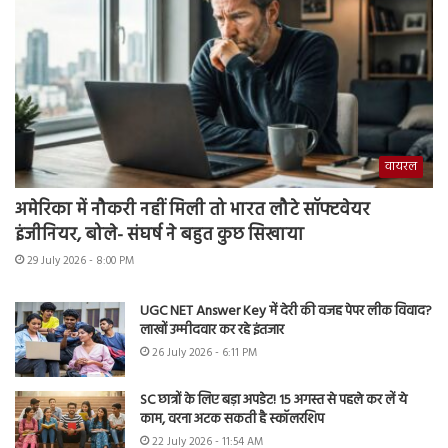
वायरल
अमेरिका में नौकरी नहीं मिली तो भारत लौटे सॉफ्टवेयर
इंजीनियर, बोले- संघर्ष ने बहुत कुछ सिखाया
29 July 2026 - 8:00 PM
UGC NET Answer Key में देरी की वजह पेपर लीक विवाद?
लाखों उम्मीदवार कर रहे इंतजार
26 July 2026 - 6:11 PM
SC छात्रों के लिए बड़ा अपडेट! 15 अगस्त से पहले कर लें ये
काम, वरना अटक सकती है स्कॉलरशिप
22 July 2026 - 11:54 AM