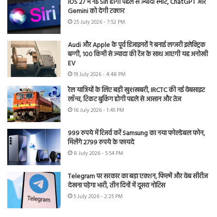
iOS 27 में नई Siri होगी पहले से ज्यादा स्मार्ट, ChatGPT और
Gemini को देगी टक्कर
25 July 2026 - 7:52 PM
Audi और Apple के पूर्व डिजाइनरों ने बनाई लग्जरी इलेक्ट्रिक
बग्गी, 100 किमी से ज्यादा की रेंज के साथ आएगी यह अनोखी
EV
19 July 2026 - 4:48 PM
रेल यात्रियों के लिए बड़ी खुशखबरी, IRCTC की नई वेबसाइट
लॉन्च, टिकट बुकिंग होगी पहले से आसान और तेज
16 July 2026 - 1:45 PM
999 रुपये में रिजर्व करें Samsung का नया फोल्डेबल फोन,
मिलेंगे 2799 रुपये के फायदे
8 July 2026 - 5:54 PM
Telegram पर सरकार का बड़ा एक्शन, फिल्में और वेब सीरीज
देखना पड़ेगा भारी, तीन दिनों में दूसरा नोटिस
5 July 2026 - 2:25 PM