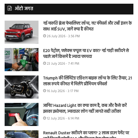
ऑटो जगत
नई मारुति ब्रेजा फेसलिफ्ट लॉन्च, नए फीचर्स और टर्बो इंजन के
साथ आई SUV, जानें क्या है कीमत
26 July 2026 - 3:56 PM
E20 पेट्रोल, फ्लेक्स फ्यूल या EV कार? नई गाड़ी खरीदने से
पहले जानें किसमें है ज्यादा फायदा
23 July 2026 - 7:41 PM
Triumph की लिमिटेड एडिशन बाइक लॉन्च के लिए तैयार, 21
लाख रुपये कीमत में मिलेंगे प्रीमियम फीचर्स
16 July 2026 - 3:17 PM
जानिए Hazard Light का क्या काम है, कब और कैसे करें
इसका इस्तेमाल, ज्यादातर लोग नहीं जानते सही तरीका
12 July 2026 - 6:14 PM
Renault Duster खरीदने का प्लान? 2 लाख डाउन पेमेंट पर