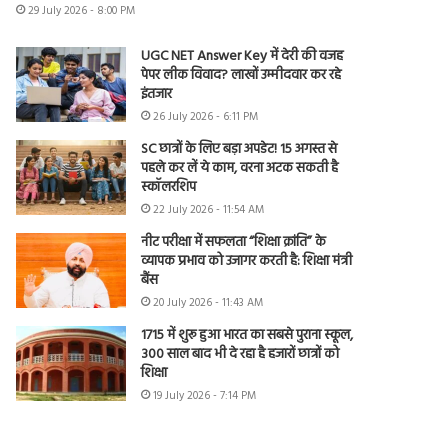
29 July 2026 - 8:00 PM
UGC NET Answer Key में देरी की वजह
पेपर लीक विवाद? लाखों उम्मीदवार कर रहे
इंतजार
26 July 2026 - 6:11 PM
SC छात्रों के लिए बड़ा अपडेट! 15 अगस्त से
पहले कर लें ये काम, वरना अटक सकती है
स्कॉलरशिप
22 July 2026 - 11:54 AM
नीट परीक्षा में सफलता “शिक्षा क्रांति” के
व्यापक प्रभाव को उजागर करती है: शिक्षा मंत्री
बैंस
20 July 2026 - 11:43 AM
1715 में शुरू हुआ भारत का सबसे पुराना स्कूल,
300 साल बाद भी दे रहा है हजारों छात्रों को
शिक्षा
19 July 2026 - 7:14 PM