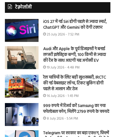
टेक्नोलॉजी
iOS 27 में नई Siri होगी पहले से ज्यादा स्मार्ट,
ChatGPT और Gemini को देगी टक्कर
25 July 2026 - 7:52 PM
Audi और Apple के पूर्व डिजाइनरों ने बनाई
लग्जरी इलेक्ट्रिक बग्गी, 100 किमी से ज्यादा
की रेंज के साथ आएगी यह अनोखी EV
19 July 2026 - 4:48 PM
रेल यात्रियों के लिए बड़ी खुशखबरी, IRCTC
की नई वेबसाइट लॉन्च, टिकट बुकिंग होगी
पहले से आसान और तेज
16 July 2026 - 1:45 PM
999 रुपये में रिजर्व करें Samsung का नया
फोल्डेबल फोन, मिलेंगे 2799 रुपये के फायदे
8 July 2026 - 5:54 PM
Telegram पर सरकार का बड़ा एक्शन, फिल्में