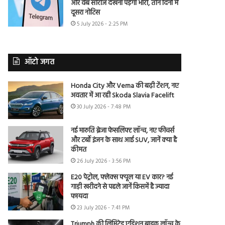
और वेब सीरीज देखना पड़ेगा भारी, तीन दिनों में
दूसरा नोटिस
5 July 2026 - 2:25 PM
ऑटो जगत
Honda City और Verna की बढ़ी टेंशन, नए
अवतार में आ रही Skoda Slavia Facelift
30 July 2026 - 7:48 PM
नई मारुति ब्रेजा फेसलिफ्ट लॉन्च, नए फीचर्स
और टर्बो इंजन के साथ आई SUV, जानें क्या है
कीमत
26 July 2026 - 3:56 PM
E20 पेट्रोल, फ्लेक्स फ्यूल या EV कार? नई
गाड़ी खरीदने से पहले जानें किसमें है ज्यादा
फायदा
23 July 2026 - 7:41 PM
Triumph की लिमिटेड एडिशन बाइक लॉन्च के