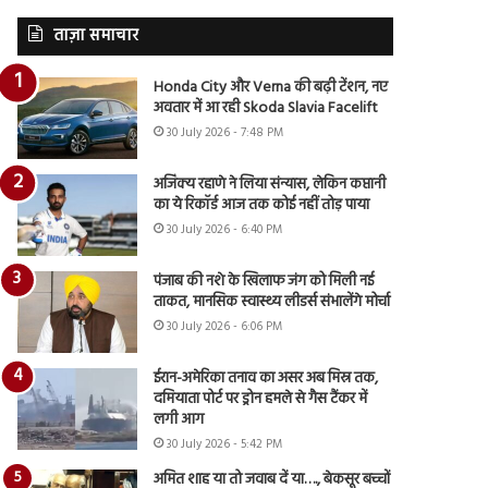
ताज़ा समाचार
Honda City और Verna की बढ़ी टेंशन, नए
अवतार में आ रही Skoda Slavia Facelift
30 July 2026 - 7:48 PM
अजिंक्य रहाणे ने लिया संन्यास, लेकिन कप्तानी
का ये रिकॉर्ड आज तक कोई नहीं तोड़ पाया
30 July 2026 - 6:40 PM
पंजाब की नशे के खिलाफ जंग को मिली नई
ताकत, मानसिक स्वास्थ्य लीडर्स संभालेंगे मोर्चा
30 July 2026 - 6:06 PM
ईरान-अमेरिका तनाव का असर अब मिस्र तक,
दमियाता पोर्ट पर ड्रोन हमले से गैस टैंकर में
लगी आग
30 July 2026 - 5:42 PM
अमित शाह या तो जवाब दें या…., बेकसूर बच्चों