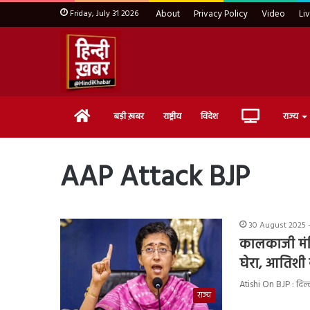
Friday, July 31 2026
About
Privacy Policy
Video
Li
Home
Live
बड़ी ख़बर
राष्ट्रीय
विदेश
राज्य
TV
AAP Attack BJP
30 August 2025 -
कालकाजी मंदि
घेरा, आतिशी 
Atishi On BJP : दिल्
राज्य