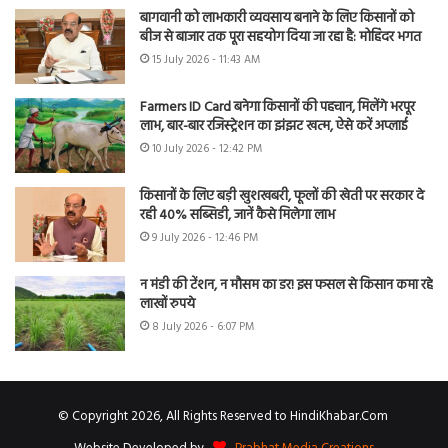
बागवानी को लाभकारी व्यवसाय बनाने के लिए किसानों को
बीज से बाजार तक पूरा सहयोग दिया जा रहा है: मोहिंदर भगत
15 July 2026 - 11:43 AM
Farmers ID Card बनेगा किसानों की पहचान, मिलेंगे भरपूर
लाभ, बार-बार रजिस्ट्रेशन का झंझट खत्म, ऐसे करें अप्लाई
10 July 2026 - 12:42 PM
किसानों के लिए बड़ी खुशखबरी, फूलों की खेती पर सरकार दे
रही 40% सब्सिडी, जानें कैसे मिलेगा लाभ
9 July 2026 - 12:46 PM
न मंडी की टेंशन, न मौसम का डर! इस फसल से किसान कमा रहे
लाखों रुपये
8 July 2026 - 6:07 PM
© Copyright 2026, All Rights Reserved to HindiKhabar.Com