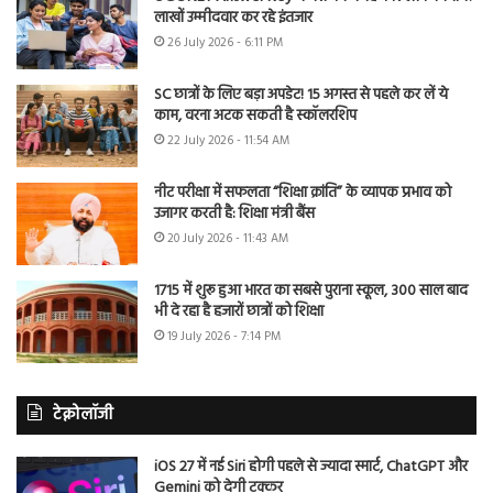
लाखों उम्मीदवार कर रहे इंतजार
26 July 2026 - 6:11 PM
SC छात्रों के लिए बड़ा अपडेट! 15 अगस्त से पहले कर लें ये
काम, वरना अटक सकती है स्कॉलरशिप
22 July 2026 - 11:54 AM
नीट परीक्षा में सफलता “शिक्षा क्रांति” के व्यापक प्रभाव को
उजागर करती है: शिक्षा मंत्री बैंस
20 July 2026 - 11:43 AM
1715 में शुरू हुआ भारत का सबसे पुराना स्कूल, 300 साल बाद
भी दे रहा है हजारों छात्रों को शिक्षा
19 July 2026 - 7:14 PM
टेक्नोलॉजी
iOS 27 में नई Siri होगी पहले से ज्यादा स्मार्ट, ChatGPT और
Gemini को देगी टक्कर