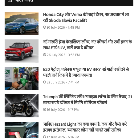
ऑटो जगत
Honda City और Verna की बढ़ी टेंशन, नए अवतार में आ
रही Skoda Slavia Facelift
30 July 2026 - 7:48 PM
नई मारुति ब्रेजा फेसलिफ्ट लॉन्च, नए फीचर्स और टर्बो इंजन के
साथ आई SUV, जानें क्या है कीमत
26 July 2026 - 3:56 PM
E20 पेट्रोल, फ्लेक्स फ्यूल या EV कार? नई गाड़ी खरीदने से
पहले जानें किसमें है ज्यादा फायदा
23 July 2026 - 7:41 PM
Triumph की लिमिटेड एडिशन बाइक लॉन्च के लिए तैयार, 21
लाख रुपये कीमत में मिलेंगे प्रीमियम फीचर्स
16 July 2026 - 3:17 PM
जानिए Hazard Light का क्या काम है, कब और कैसे करें
इसका इस्तेमाल, ज्यादातर लोग नहीं जानते सही तरीका
12 July 2026 - 6:14 PM