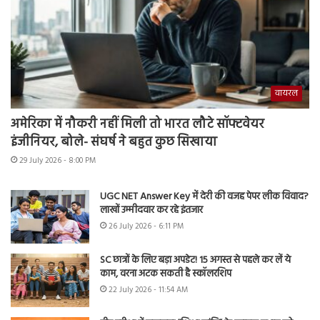
वायरल
अमेरिका में नौकरी नहीं मिली तो भारत लौटे सॉफ्टवेयर
इंजीनियर, बोले- संघर्ष ने बहुत कुछ सिखाया
29 July 2026 - 8:00 PM
UGC NET Answer Key में देरी की वजह पेपर लीक विवाद?
लाखों उम्मीदवार कर रहे इंतजार
26 July 2026 - 6:11 PM
SC छात्रों के लिए बड़ा अपडेट! 15 अगस्त से पहले कर लें ये
काम, वरना अटक सकती है स्कॉलरशिप
22 July 2026 - 11:54 AM