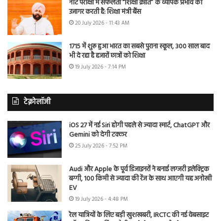
नीट परीक्षा में सफलता “शिक्षा क्रांति” के व्यापक प्रभाव को
उजागर करती है: शिक्षा मंत्री बैंस
20 July 2026 - 11:43 AM
1715 में शुरू हुआ भारत का सबसे पुराना स्कूल, 300 साल बाद
भी दे रहा है हजारों छात्रों को शिक्षा
19 July 2026 - 7:14 PM
टेक्नोलॉजी
iOS 27 में नई Siri होगी पहले से ज्यादा स्मार्ट, ChatGPT और
Gemini को देगी टक्कर
25 July 2026 - 7:52 PM
Audi और Apple के पूर्व डिजाइनरों ने बनाई लग्जरी इलेक्ट्रिक
बग्गी, 100 किमी से ज्यादा की रेंज के साथ आएगी यह अनोखी
EV
19 July 2026 - 4:48 PM
रेल यात्रियों के लिए बड़ी खुशखबरी, IRCTC की नई वेबसाइट