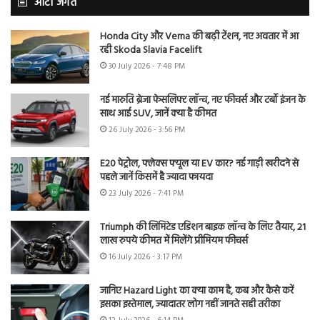
ऑटो जगत
Honda City और Verna की बढ़ी टेंशन, नए अवतार में आ
रही Skoda Slavia Facelift
30 July 2026 - 7:48 PM
नई मारुति ब्रेजा फेसलिफ्ट लॉन्च, नए फीचर्स और टर्बो इंजन के
साथ आई SUV, जानें क्या है कीमत
26 July 2026 - 3:56 PM
E20 पेट्रोल, फ्लेक्स फ्यूल या EV कार? नई गाड़ी खरीदने से
पहले जानें किसमें है ज्यादा फायदा
23 July 2026 - 7:41 PM
Triumph की लिमिटेड एडिशन बाइक लॉन्च के लिए तैयार, 21
लाख रुपये कीमत में मिलेंगे प्रीमियम फीचर्स
16 July 2026 - 3:17 PM
जानिए Hazard Light का क्या काम है, कब और कैसे करें
इसका इस्तेमाल, ज्यादातर लोग नहीं जानते सही तरीका