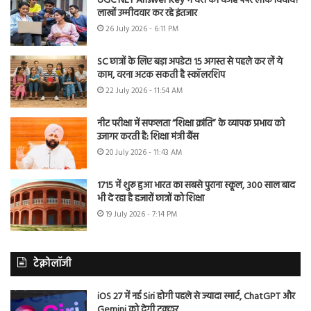
UGC NET Answer Key में देरी की वजह पेपर लीक विवाद?
लाखों उम्मीदवार कर रहे इंतजार
26 July 2026 - 6:11 PM
SC छात्रों के लिए बड़ा अपडेट! 15 अगस्त से पहले कर लें ये
काम, वरना अटक सकती है स्कॉलरशिप
22 July 2026 - 11:54 AM
नीट परीक्षा में सफलता “शिक्षा क्रांति” के व्यापक प्रभाव को
उजागर करती है: शिक्षा मंत्री बैंस
20 July 2026 - 11:43 AM
1715 में शुरू हुआ भारत का सबसे पुराना स्कूल, 300 साल बाद
भी दे रहा है हजारों छात्रों को शिक्षा
19 July 2026 - 7:14 PM
टेक्नोलॉजी
iOS 27 में नई Siri होगी पहले से ज्यादा स्मार्ट, ChatGPT और
Gemini को देगी टक्कर