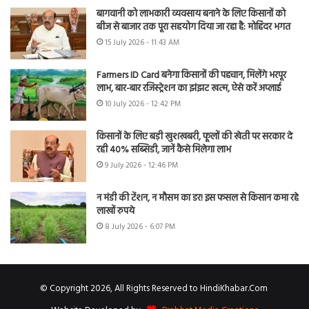
बागवानी को लाभकारी व्यवसाय बनाने के लिए किसानों को
बीज से बाजार तक पूरा सहयोग दिया जा रहा है: मोहिंदर भगत
15 July 2026 - 11:43 AM
Farmers ID Card बनेगा किसानों की पहचान, मिलेंगे भरपूर
लाभ, बार-बार रजिस्ट्रेशन का झंझट खत्म, ऐसे करें अप्लाई
10 July 2026 - 12:42 PM
किसानों के लिए बड़ी खुशखबरी, फूलों की खेती पर सरकार दे
रही 40% सब्सिडी, जानें कैसे मिलेगा लाभ
9 July 2026 - 12:46 PM
न मंडी की टेंशन, न मौसम का डर! इस फसल से किसान कमा रहे
लाखों रुपये
8 July 2026 - 6:07 PM
© Copyright 2026, All Rights Reserved to HindiKhabar.Com