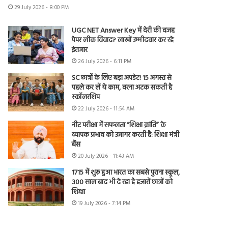
29 July 2026 - 8:00 PM
UGC NET Answer Key में देरी की वजह
पेपर लीक विवाद? लाखों उम्मीदवार कर रहे
इंतजार
26 July 2026 - 6:11 PM
SC छात्रों के लिए बड़ा अपडेट! 15 अगस्त से
पहले कर लें ये काम, वरना अटक सकती है
स्कॉलरशिप
22 July 2026 - 11:54 AM
नीट परीक्षा में सफलता “शिक्षा क्रांति” के
व्यापक प्रभाव को उजागर करती है: शिक्षा मंत्री
बैंस
20 July 2026 - 11:43 AM
1715 में शुरू हुआ भारत का सबसे पुराना स्कूल,
300 साल बाद भी दे रहा है हजारों छात्रों को
शिक्षा
19 July 2026 - 7:14 PM