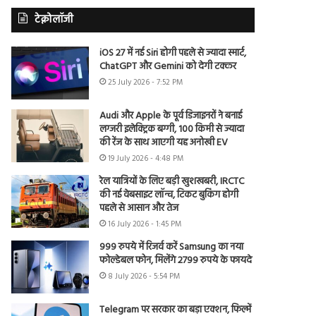
टेक्नोलॉजी
iOS 27 में नई Siri होगी पहले से ज्यादा स्मार्ट,
ChatGPT और Gemini को देगी टक्कर
25 July 2026 - 7:52 PM
Audi और Apple के पूर्व डिजाइनरों ने बनाई
लग्जरी इलेक्ट्रिक बग्गी, 100 किमी से ज्यादा
की रेंज के साथ आएगी यह अनोखी EV
19 July 2026 - 4:48 PM
रेल यात्रियों के लिए बड़ी खुशखबरी, IRCTC
की नई वेबसाइट लॉन्च, टिकट बुकिंग होगी
पहले से आसान और तेज
16 July 2026 - 1:45 PM
999 रुपये में रिजर्व करें Samsung का नया
फोल्डेबल फोन, मिलेंगे 2799 रुपये के फायदे
8 July 2026 - 5:54 PM
Telegram पर सरकार का बड़ा एक्शन, फिल्में