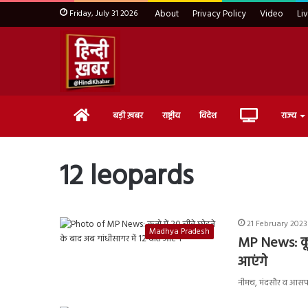
Friday, July 31 2026
About
Privacy Policy
Video
Li
Home
Live
बड़ी ख़बर
राष्ट्रीय
विदेश
राज्य
TV
12 leopards
21 February 2023
Madhya Pradesh
MP News: कून
आएंगे
नीमच, मंदसौर व आसपास क