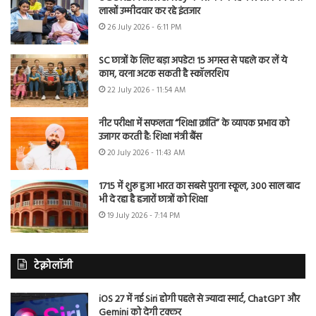
लाखों उम्मीदवार कर रहे इंतजार
26 July 2026 - 6:11 PM
SC छात्रों के लिए बड़ा अपडेट! 15 अगस्त से पहले कर लें ये
काम, वरना अटक सकती है स्कॉलरशिप
22 July 2026 - 11:54 AM
नीट परीक्षा में सफलता “शिक्षा क्रांति” के व्यापक प्रभाव को
उजागर करती है: शिक्षा मंत्री बैंस
20 July 2026 - 11:43 AM
1715 में शुरू हुआ भारत का सबसे पुराना स्कूल, 300 साल बाद
भी दे रहा है हजारों छात्रों को शिक्षा
19 July 2026 - 7:14 PM
टेक्नोलॉजी
iOS 27 में नई Siri होगी पहले से ज्यादा स्मार्ट, ChatGPT और
Gemini को देगी टक्कर