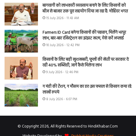
बागवानी को लाभकारी व्यवसाय बनाने के लिए किसानों को
बीज से बाजार तक पूरा सहयोग दिया जा रहा है: मोहिंदर भगत
15 July 2026 - 11:43 AM
Farmers ID Card बनेगा किसानों की पहचान, मिलेंगे भरपूर
लाभ, बार-बार रजिस्ट्रेशन का झंझट खत्म, ऐसे करें अप्लाई
10 July 2026 - 12:42 PM
किसानों के लिए बड़ी खुशखबरी, फूलों की खेती पर सरकार दे
रही 40% सब्सिडी, जानें कैसे मिलेगा लाभ
9 July 2026 - 12:46 PM
न मंडी की टेंशन, न मौसम का डर! इस फसल से किसान कमा रहे
लाखों रुपये
8 July 2026 - 6:07 PM
© Copyright 2026, All Rights Reserved to HindiKhabar.Com