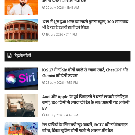
उजागर करती है: शिक्षा मंत्री बैंस
20 July 2026 - 11:43 AM
1715 में शुरू हुआ भारत का सबसे पुराना स्कूल, 300 साल बाद
भी दे रहा है हजारों छात्रों को शिक्षा
19 July 2026 - 7:14 PM
टेक्नोलॉजी
iOS 27 में नई Siri होगी पहले से ज्यादा स्मार्ट, ChatGPT और
Gemini को देगी टक्कर
25 July 2026 - 7:52 PM
Audi और Apple के पूर्व डिजाइनरों ने बनाई लग्जरी इलेक्ट्रिक
बग्गी, 100 किमी से ज्यादा की रेंज के साथ आएगी यह अनोखी
EV
19 July 2026 - 4:48 PM
रेल यात्रियों के लिए बड़ी खुशखबरी, IRCTC की नई वेबसाइट
लॉन्च, टिकट बुकिंग होगी पहले से आसान और तेज