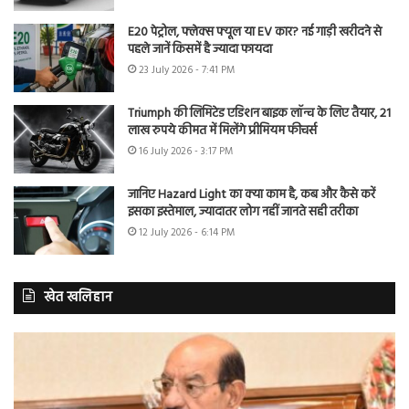
E20 पेट्रोल, फ्लेक्स फ्यूल या EV कार? नई गाड़ी खरीदने से
पहले जानें किसमें है ज्यादा फायदा
23 July 2026 - 7:41 PM
Triumph की लिमिटेड एडिशन बाइक लॉन्च के लिए तैयार, 21
लाख रुपये कीमत में मिलेंगे प्रीमियम फीचर्स
16 July 2026 - 3:17 PM
जानिए Hazard Light का क्या काम है, कब और कैसे करें
इसका इस्तेमाल, ज्यादातर लोग नहीं जानते सही तरीका
12 July 2026 - 6:14 PM
खेत खलिहान