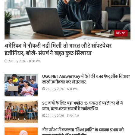
वायरल
अमेरिका में नौकरी नहीं मिली तो भारत लौटे सॉफ्टवेयर
इंजीनियर, बोले- संघर्ष ने बहुत कुछ सिखाया
29 July 2026 - 8:00 PM
UGC NET Answer Key में देरी की वजह पेपर लीक विवाद?
लाखों उम्मीदवार कर रहे इंतजार
26 July 2026 - 6:11 PM
SC छात्रों के लिए बड़ा अपडेट! 15 अगस्त से पहले कर लें ये
काम, वरना अटक सकती है स्कॉलरशिप
22 July 2026 - 11:54 AM
नीट परीक्षा में सफलता “शिक्षा क्रांति” के व्यापक प्रभाव को