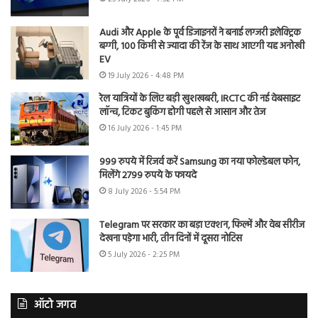
Audi और Apple के पूर्व डिजाइनरों ने बनाई लग्जरी इलेक्ट्रिक
बग्गी, 100 किमी से ज्यादा की रेंज के साथ आएगी यह अनोखी
EV
19 July 2026 - 4:48 PM
रेल यात्रियों के लिए बड़ी खुशखबरी, IRCTC की नई वेबसाइट
लॉन्च, टिकट बुकिंग होगी पहले से आसान और तेज
16 July 2026 - 1:45 PM
999 रुपये में रिजर्व करें Samsung का नया फोल्डेबल फोन,
मिलेंगे 2799 रुपये के फायदे
8 July 2026 - 5:54 PM
Telegram पर सरकार का बड़ा एक्शन, फिल्में और वेब सीरीज
देखना पड़ेगा भारी, तीन दिनों में दूसरा नोटिस
5 July 2026 - 2:25 PM
ऑटो जगत