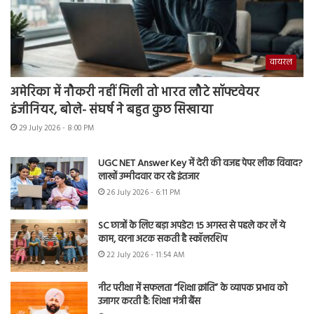
वायरल
अमेरिका में नौकरी नहीं मिली तो भारत लौटे सॉफ्टवेयर
इंजीनियर, बोले- संघर्ष ने बहुत कुछ सिखाया
29 July 2026 - 8:00 PM
UGC NET Answer Key में देरी की वजह पेपर लीक विवाद?
लाखों उम्मीदवार कर रहे इंतजार
26 July 2026 - 6:11 PM
SC छात्रों के लिए बड़ा अपडेट! 15 अगस्त से पहले कर लें ये
काम, वरना अटक सकती है स्कॉलरशिप
22 July 2026 - 11:54 AM
नीट परीक्षा में सफलता “शिक्षा क्रांति” के व्यापक प्रभाव को
उजागर करती है: शिक्षा मंत्री बैंस