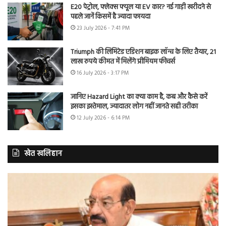
E20 पेट्रोल, फ्लेक्स फ्यूल या EV कार? नई गाड़ी खरीदने से
पहले जानें किसमें है ज्यादा फायदा
23 July 2026 - 7:41 PM
Triumph की लिमिटेड एडिशन बाइक लॉन्च के लिए तैयार, 21
लाख रुपये कीमत में मिलेंगे प्रीमियम फीचर्स
16 July 2026 - 3:17 PM
जानिए Hazard Light का क्या काम है, कब और कैसे करें
इसका इस्तेमाल, ज्यादातर लोग नहीं जानते सही तरीका
12 July 2026 - 6:14 PM
खेत खलिहान