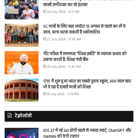
लाखों उम्मीदवार कर रहे इंतजार
26 July 2026 - 6:11 PM
SC छात्रों के लिए बड़ा अपडेट! 15 अगस्त से पहले कर लें ये
काम, वरना अटक सकती है स्कॉलरशिप
22 July 2026 - 11:54 AM
नीट परीक्षा में सफलता “शिक्षा क्रांति” के व्यापक प्रभाव को
उजागर करती है: शिक्षा मंत्री बैंस
20 July 2026 - 11:43 AM
1715 में शुरू हुआ भारत का सबसे पुराना स्कूल, 300 साल बाद
भी दे रहा है हजारों छात्रों को शिक्षा
19 July 2026 - 7:14 PM
टेक्नोलॉजी
iOS 27 में नई Siri होगी पहले से ज्यादा स्मार्ट, ChatGPT और
Gemini को देगी टक्कर