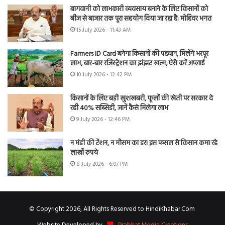
बागवानी को लाभकारी व्यवसाय बनाने के लिए किसानों को
बीज से बाजार तक पूरा सहयोग दिया जा रहा है: मोहिंदर भगत
15 July 2026 - 11:43 AM
Farmers ID Card बनेगा किसानों की पहचान, मिलेंगे भरपूर
लाभ, बार-बार रजिस्ट्रेशन का झंझट खत्म, ऐसे करें अप्लाई
10 July 2026 - 12:42 PM
किसानों के लिए बड़ी खुशखबरी, फूलों की खेती पर सरकार दे
रही 40% सब्सिडी, जानें कैसे मिलेगा लाभ
9 July 2026 - 12:46 PM
न मंडी की टेंशन, न मौसम का डर! इस फसल से किसान कमा रहे
लाखों रुपये
8 July 2026 - 6:07 PM
© Copyright 2026, All Rights Reserved to HindiKhabar.Com