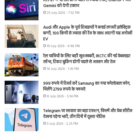
iOS 27 में नई Siri होगी पहले से ज्यादा स्मार्ट, ChatGPT और
Gemini को देगी टक्कर
25 July 2026 - 7:52 PM
Audi और Apple के पूर्व डिजाइनरों ने बनाई लग्जरी इलेक्ट्रिक
बग्गी, 100 किमी से ज्यादा की रेंज के साथ आएगी यह अनोखी
EV
19 July 2026 - 4:48 PM
रेल यात्रियों के लिए बड़ी खुशखबरी, IRCTC की नई वेबसाइट
लॉन्च, टिकट बुकिंग होगी पहले से आसान और तेज
16 July 2026 - 1:45 PM
999 रुपये में रिजर्व करें Samsung का नया फोल्डेबल फोन,
मिलेंगे 2799 रुपये के फायदे
8 July 2026 - 5:54 PM
Telegram पर सरकार का बड़ा एक्शन, फिल्में और वेब सीरीज
देखना पड़ेगा भारी, तीन दिनों में दूसरा नोटिस
5 July 2026 - 2:25 PM