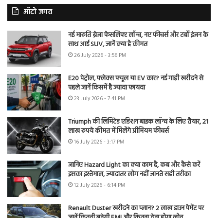
ऑटो जगत
नई मारुति ब्रेजा फेसलिफ्ट लॉन्च, नए फीचर्स और टर्बो इंजन के
साथ आई SUV, जानें क्या है कीमत
26 July 2026 - 3:56 PM
E20 पेट्रोल, फ्लेक्स फ्यूल या EV कार? नई गाड़ी खरीदने से
पहले जानें किसमें है ज्यादा फायदा
23 July 2026 - 7:41 PM
Triumph की लिमिटेड एडिशन बाइक लॉन्च के लिए तैयार, 21
लाख रुपये कीमत में मिलेंगे प्रीमियम फीचर्स
16 July 2026 - 3:17 PM
जानिए Hazard Light का क्या काम है, कब और कैसे करें
इसका इस्तेमाल, ज्यादातर लोग नहीं जानते सही तरीका
12 July 2026 - 6:14 PM
Renault Duster खरीदने का प्लान? 2 लाख डाउन पेमेंट पर
जानें कितनी बनेगी EMI और कितना देना होगा लोन