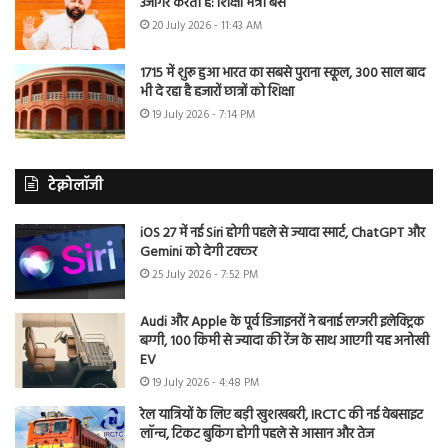
उजागर करती है: शिक्षा मंत्री बैंस
20 July 2026 - 11:43 AM
1715 में शुरू हुआ भारत का सबसे पुराना स्कूल, 300 साल बाद
भी दे रहा है हजारों छात्रों को शिक्षा
19 July 2026 - 7:14 PM
टेक्नोलॉजी
iOS 27 में नई Siri होगी पहले से ज्यादा स्मार्ट, ChatGPT और
Gemini को देगी टक्कर
25 July 2026 - 7:52 PM
Audi और Apple के पूर्व डिजाइनरों ने बनाई लग्जरी इलेक्ट्रिक
बग्गी, 100 किमी से ज्यादा की रेंज के साथ आएगी यह अनोखी
EV
19 July 2026 - 4:48 PM
रेल यात्रियों के लिए बड़ी खुशखबरी, IRCTC की नई वेबसाइट
लॉन्च, टिकट बुकिंग होगी पहले से आसान और तेज