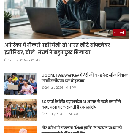
वायरल
अमेरिका में नौकरी नहीं मिली तो भारत लौटे सॉफ्टवेयर
इंजीनियर, बोले- संघर्ष ने बहुत कुछ सिखाया
29 July 2026 - 8:00 PM
UGC NET Answer Key में देरी की वजह पेपर लीक विवाद?
लाखों उम्मीदवार कर रहे इंतजार
26 July 2026 - 6:11 PM
SC छात्रों के लिए बड़ा अपडेट! 15 अगस्त से पहले कर लें ये
काम, वरना अटक सकती है स्कॉलरशिप
22 July 2026 - 11:54 AM
नीट परीक्षा में सफलता “शिक्षा क्रांति” के व्यापक प्रभाव को