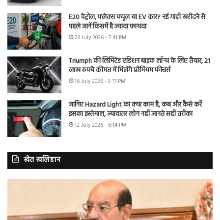
E20 पेट्रोल, फ्लेक्स फ्यूल या EV कार? नई गाड़ी खरीदने से
पहले जानें किसमें है ज्यादा फायदा
23 July 2026 - 7:41 PM
Triumph की लिमिटेड एडिशन बाइक लॉन्च के लिए तैयार, 21
लाख रुपये कीमत में मिलेंगे प्रीमियम फीचर्स
16 July 2026 - 3:17 PM
जानिए Hazard Light का क्या काम है, कब और कैसे करें
इसका इस्तेमाल, ज्यादातर लोग नहीं जानते सही तरीका
12 July 2026 - 6:14 PM
खेत खलिहान