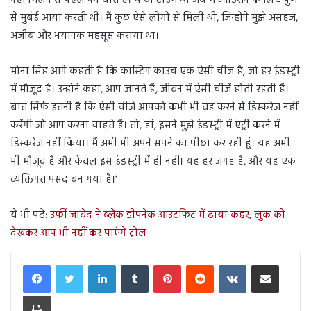
नहीं मिलने से पहले की बात है। ये वो टाइम था जब मैं ऑडिशन के लिए पुणे
से मुबंई आया करती थी। मैं कुछ ऐसे लोगों से मिली थी, जिन्होंने मुझे असहज,
अजीब और भयानक महसूस कराया था।
मोना सिंह आगे कहती हैं कि कास्टिंग काउच एक ऐसी चीज है, जो हर इंडस्ट्री
में मौजूद है। उन्होने कहा, आप जानते हैं, जीवन में ऐसी चीजें होती रहती हैं।
बात सिर्फ इतनी है कि ऐसी चीजें आपको कभी भी वह करने से डिस्करेज नहीं
करेंगी जो आप करना चाहते हैं। तो, हां, इसने मुझे इंडस्ट्री में एंट्री करने में
डिस्करेज नहीं किया। मैं अभी भी अपने सपने का पीछा कर रही हूं। यह अभी
भी मौजूद है और केवल इस इंडस्ट्री में ही नहीं। यह हर जगह है, और यह एक
व्यक्तिगत पसंद बन गया है।‘
ये भी पढ़ें:
उर्फी जावेद ने ब्लैक डीपनेक आउटफिट में ढाया कहर, लुक को
देखकर आप भी नहीं कर पाएंगे ट्रोल
LinkedIn
Tumblr
Pinterest
Reddit
VKontakte
Share via Email
Print