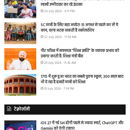
लाखों उम्मीदवार कर रहे इंतजार
26 July 2026 - 6:11 PM
SC छात्रों के लिए बड़ा अपडेट! 15 अगस्त से पहले कर लें ये
काम, वरना अटक सकती है स्कॉलरशिप
22 July 2026 - 11:54 AM
नीट परीक्षा में सफलता “शिक्षा क्रांति” के व्यापक प्रभाव को
उजागर करती है: शिक्षा मंत्री बैंस
20 July 2026 - 11:43 AM
1715 में शुरू हुआ भारत का सबसे पुराना स्कूल, 300 साल बाद
भी दे रहा है हजारों छात्रों को शिक्षा
19 July 2026 - 7:14 PM
टेक्नोलॉजी
iOS 27 में नई Siri होगी पहले से ज्यादा स्मार्ट, ChatGPT और
Gemini को देगी टक्कर