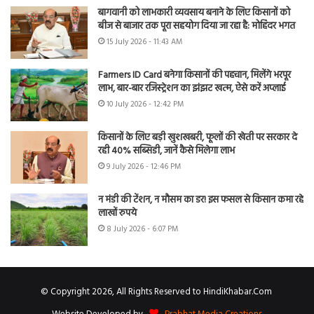
बागवानी को लाभकारी व्यवसाय बनाने के लिए किसानों को
बीज से बाजार तक पूरा सहयोग दिया जा रहा है: मोहिंदर भगत
15 July 2026 - 11:43 AM
Farmers ID Card बनेगा किसानों की पहचान, मिलेंगे भरपूर
लाभ, बार-बार रजिस्ट्रेशन का झंझट खत्म, ऐसे करें अप्लाई
10 July 2026 - 12:42 PM
किसानों के लिए बड़ी खुशखबरी, फूलों की खेती पर सरकार दे
रही 40% सब्सिडी, जानें कैसे मिलेगा लाभ
9 July 2026 - 12:46 PM
न मंडी की टेंशन, न मौसम का डर! इस फसल से किसान कमा रहे
लाखों रुपये
8 July 2026 - 6:07 PM
© Copyright 2026, All Rights Reserved to HindiKhabar.Com