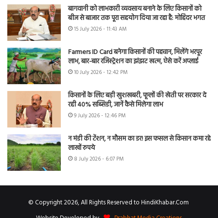
बागवानी को लाभकारी व्यवसाय बनाने के लिए किसानों को
बीज से बाजार तक पूरा सहयोग दिया जा रहा है: मोहिंदर भगत
15 July 2026 - 11:43 AM
Farmers ID Card बनेगा किसानों की पहचान, मिलेंगे भरपूर
लाभ, बार-बार रजिस्ट्रेशन का झंझट खत्म, ऐसे करें अप्लाई
10 July 2026 - 12:42 PM
किसानों के लिए बड़ी खुशखबरी, फूलों की खेती पर सरकार दे
रही 40% सब्सिडी, जानें कैसे मिलेगा लाभ
9 July 2026 - 12:46 PM
न मंडी की टेंशन, न मौसम का डर! इस फसल से किसान कमा रहे
लाखों रुपये
8 July 2026 - 6:07 PM
© Copyright 2026, All Rights Reserved to HindiKhabar.Com