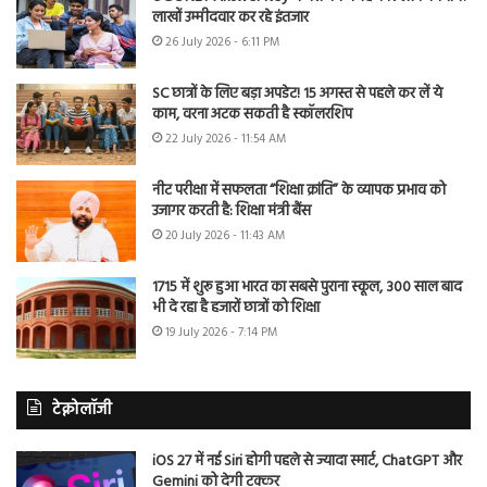
लाखों उम्मीदवार कर रहे इंतजार
26 July 2026 - 6:11 PM
SC छात्रों के लिए बड़ा अपडेट! 15 अगस्त से पहले कर लें ये
काम, वरना अटक सकती है स्कॉलरशिप
22 July 2026 - 11:54 AM
नीट परीक्षा में सफलता “शिक्षा क्रांति” के व्यापक प्रभाव को
उजागर करती है: शिक्षा मंत्री बैंस
20 July 2026 - 11:43 AM
1715 में शुरू हुआ भारत का सबसे पुराना स्कूल, 300 साल बाद
भी दे रहा है हजारों छात्रों को शिक्षा
19 July 2026 - 7:14 PM
टेक्नोलॉजी
iOS 27 में नई Siri होगी पहले से ज्यादा स्मार्ट, ChatGPT और
Gemini को देगी टक्कर