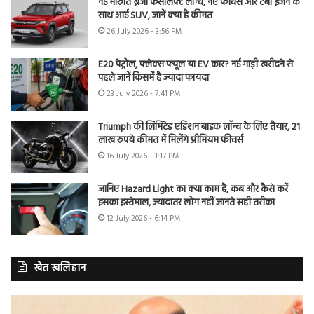
नई मारुति ब्रेजा फेसलिफ्ट लॉन्च, नए फीचर्स और टर्बो इंजन के
साथ आई SUV, जानें क्या है कीमत
26 July 2026 - 3:56 PM
E20 पेट्रोल, फ्लेक्स फ्यूल या EV कार? नई गाड़ी खरीदने से
पहले जानें किसमें है ज्यादा फायदा
23 July 2026 - 7:41 PM
Triumph की लिमिटेड एडिशन बाइक लॉन्च के लिए तैयार, 21
लाख रुपये कीमत में मिलेंगे प्रीमियम फीचर्स
16 July 2026 - 3:17 PM
जानिए Hazard Light का क्या काम है, कब और कैसे करें
इसका इस्तेमाल, ज्यादातर लोग नहीं जानते सही तरीका
12 July 2026 - 6:14 PM
खेत खलिहान