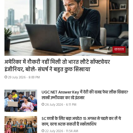
वायरल
अमेरिका में नौकरी नहीं मिली तो भारत लौटे सॉफ्टवेयर
इंजीनियर, बोले- संघर्ष ने बहुत कुछ सिखाया
29 July 2026 - 8:00 PM
UGC NET Answer Key में देरी की वजह पेपर लीक विवाद?
लाखों उम्मीदवार कर रहे इंतजार
26 July 2026 - 6:11 PM
SC छात्रों के लिए बड़ा अपडेट! 15 अगस्त से पहले कर लें ये
काम, वरना अटक सकती है स्कॉलरशिप
22 July 2026 - 11:54 AM