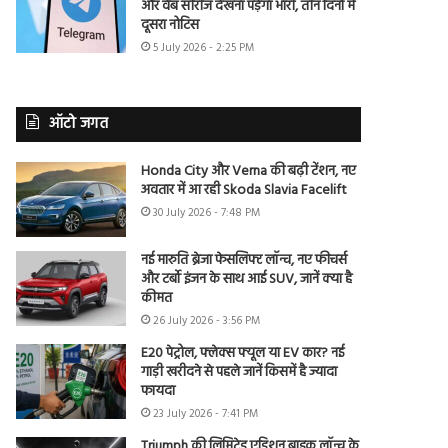
और वेब सीरीज देखना पड़ेगा भारी, तीन दिनों में
दूसरा नोटिस
5 July 2026 - 2:25 PM
ऑटो जगत
Honda City और Verna की बढ़ी टेंशन, नए
अवतार में आ रही Skoda Slavia Facelift
30 July 2026 - 7:48 PM
नई मारुति ब्रेजा फेसलिफ्ट लॉन्च, नए फीचर्स
और टर्बो इंजन के साथ आई SUV, जानें क्या है
कीमत
26 July 2026 - 3:56 PM
E20 पेट्रोल, फ्लेक्स फ्यूल या EV कार? नई
गाड़ी खरीदने से पहले जानें किसमें है ज्यादा
फायदा
23 July 2026 - 7:41 PM
Triumph की लिमिटेड एडिशन बाइक लॉन्च के