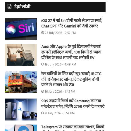
टेक्नोलॉजी
iOS 27 में नई Siri होगी पहले से ज्यादा स्मार्ट,
ChatGPT और Gemini को देगी टक्कर
25 July 2026 - 7:52 PM
Audi और Apple के पूर्व डिजाइनरों ने बनाई
लग्जरी इलेक्ट्रिक बग्गी, 100 किमी से ज्यादा
की रेंज के साथ आएगी यह अनोखी EV
19 July 2026 - 4:48 PM
रेल यात्रियों के लिए बड़ी खुशखबरी, IRCTC
की नई वेबसाइट लॉन्च, टिकट बुकिंग होगी
पहले से आसान और तेज
16 July 2026 - 1:45 PM
999 रुपये में रिजर्व करें Samsung का नया
फोल्डेबल फोन, मिलेंगे 2799 रुपये के फायदे
8 July 2026 - 5:54 PM
Telegram पर सरकार का बड़ा एक्शन, फिल्में