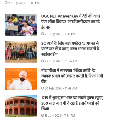
29 July 2026 - 8:00 PM
UGC NET Answer Key में देरी की वजह
पेपर लीक विवाद? लाखों उम्मीदवार कर रहे
इंतजार
26 July 2026 - 6:11 PM
SC छात्रों के लिए बड़ा अपडेट! 15 अगस्त से
पहले कर लें ये काम, वरना अटक सकती है
स्कॉलरशिप
22 July 2026 - 11:54 AM
नीट परीक्षा में सफलता “शिक्षा क्रांति” के
व्यापक प्रभाव को उजागर करती है: शिक्षा मंत्री
बैंस
20 July 2026 - 11:43 AM
1715 में शुरू हुआ भारत का सबसे पुराना स्कूल,
300 साल बाद भी दे रहा है हजारों छात्रों को
शिक्षा
19 July 2026 - 7:14 PM