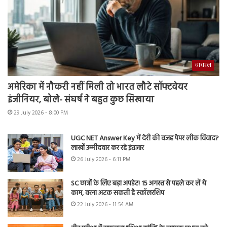
वायरल
अमेरिका में नौकरी नहीं मिली तो भारत लौटे सॉफ्टवेयर
इंजीनियर, बोले- संघर्ष ने बहुत कुछ सिखाया
29 July 2026 - 8:00 PM
UGC NET Answer Key में देरी की वजह पेपर लीक विवाद?
लाखों उम्मीदवार कर रहे इंतजार
26 July 2026 - 6:11 PM
SC छात्रों के लिए बड़ा अपडेट! 15 अगस्त से पहले कर लें ये
काम, वरना अटक सकती है स्कॉलरशिप
22 July 2026 - 11:54 AM