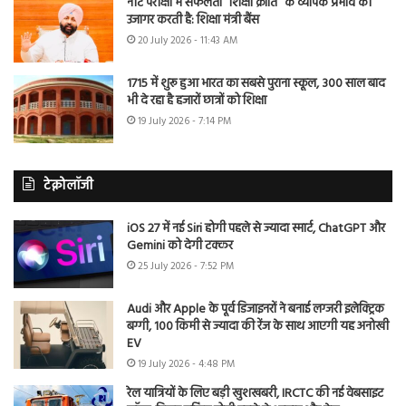
नीट परीक्षा में सफलता “शिक्षा क्रांति” के व्यापक प्रभाव को
उजागर करती है: शिक्षा मंत्री बैंस
20 July 2026 - 11:43 AM
1715 में शुरू हुआ भारत का सबसे पुराना स्कूल, 300 साल बाद
भी दे रहा है हजारों छात्रों को शिक्षा
19 July 2026 - 7:14 PM
टेक्नोलॉजी
iOS 27 में नई Siri होगी पहले से ज्यादा स्मार्ट, ChatGPT और
Gemini को देगी टक्कर
25 July 2026 - 7:52 PM
Audi और Apple के पूर्व डिजाइनरों ने बनाई लग्जरी इलेक्ट्रिक
बग्गी, 100 किमी से ज्यादा की रेंज के साथ आएगी यह अनोखी
EV
19 July 2026 - 4:48 PM
रेल यात्रियों के लिए बड़ी खुशखबरी, IRCTC की नई वेबसाइट