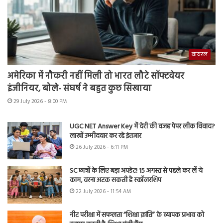
वायरल
अमेरिका में नौकरी नहीं मिली तो भारत लौटे सॉफ्टवेयर
इंजीनियर, बोले- संघर्ष ने बहुत कुछ सिखाया
29 July 2026 - 8:00 PM
UGC NET Answer Key में देरी की वजह पेपर लीक विवाद?
लाखों उम्मीदवार कर रहे इंतजार
26 July 2026 - 6:11 PM
SC छात्रों के लिए बड़ा अपडेट! 15 अगस्त से पहले कर लें ये
काम, वरना अटक सकती है स्कॉलरशिप
22 July 2026 - 11:54 AM
नीट परीक्षा में सफलता “शिक्षा क्रांति” के व्यापक प्रभाव को