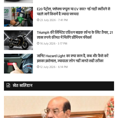
E20 पेट्रोल, फ्लेक्स फ्यूल या EV कार? नई गाड़ी खरीदने से
पहले जानें किसमें है ज्यादा फायदा
23 July 2026 - 7:41 PM
Triumph की लिमिटेड एडिशन बाइक लॉन्च के लिए तैयार, 21
लाख रुपये कीमत में मिलेंगे प्रीमियम फीचर्स
16 July 2026 - 3:17 PM
जानिए Hazard Light का क्या काम है, कब और कैसे करें
इसका इस्तेमाल, ज्यादातर लोग नहीं जानते सही तरीका
12 July 2026 - 6:14 PM
खेत खलिहान