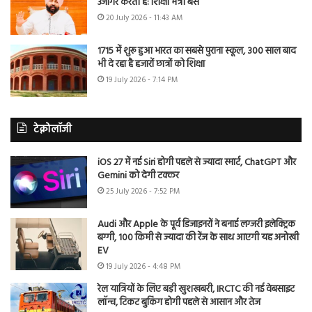
उजागर करती है: शिक्षा मंत्री बैंस
20 July 2026 - 11:43 AM
1715 में शुरू हुआ भारत का सबसे पुराना स्कूल, 300 साल बाद
भी दे रहा है हजारों छात्रों को शिक्षा
19 July 2026 - 7:14 PM
टेक्नोलॉजी
iOS 27 में नई Siri होगी पहले से ज्यादा स्मार्ट, ChatGPT और
Gemini को देगी टक्कर
25 July 2026 - 7:52 PM
Audi और Apple के पूर्व डिजाइनरों ने बनाई लग्जरी इलेक्ट्रिक
बग्गी, 100 किमी से ज्यादा की रेंज के साथ आएगी यह अनोखी
EV
19 July 2026 - 4:48 PM
रेल यात्रियों के लिए बड़ी खुशखबरी, IRCTC की नई वेबसाइट
लॉन्च, टिकट बुकिंग होगी पहले से आसान और तेज