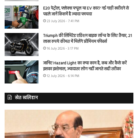
E20 पेट्रोल, फ्लेक्स फ्यूल या EV कार? नई गाड़ी खरीदने से
पहले जानें किसमें है ज्यादा फायदा
23 July 2026 - 7:41 PM
Triumph की लिमिटेड एडिशन बाइक लॉन्च के लिए तैयार, 21
लाख रुपये कीमत में मिलेंगे प्रीमियम फीचर्स
16 July 2026 - 3:17 PM
जानिए Hazard Light का क्या काम है, कब और कैसे करें
इसका इस्तेमाल, ज्यादातर लोग नहीं जानते सही तरीका
12 July 2026 - 6:14 PM
खेत खलिहान