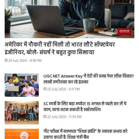
वायरल
अमेरिका में नौकरी नहीं मिली तो भारत लौटे सॉफ्टवेयर
इंजीनियर, बोले- संघर्ष ने बहुत कुछ सिखाया
29 July 2026 - 8:00 PM
UGC NET Answer Key में देरी की वजह पेपर लीक विवाद?
लाखों उम्मीदवार कर रहे इंतजार
26 July 2026 - 6:11 PM
SC छात्रों के लिए बड़ा अपडेट! 15 अगस्त से पहले कर लें ये
काम, वरना अटक सकती है स्कॉलरशिप
22 July 2026 - 11:54 AM
नीट परीक्षा में सफलता “शिक्षा क्रांति” के व्यापक प्रभाव को
उजागर करती है: शिक्षा मंत्री बैंस