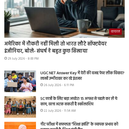
वायरल
अमेरिका में नौकरी नहीं मिली तो भारत लौटे सॉफ्टवेयर
इंजीनियर, बोले- संघर्ष ने बहुत कुछ सिखाया
29 July 2026 - 8:00 PM
UGC NET Answer Key में देरी की वजह पेपर लीक विवाद?
लाखों उम्मीदवार कर रहे इंतजार
26 July 2026 - 6:11 PM
SC छात्रों के लिए बड़ा अपडेट! 15 अगस्त से पहले कर लें ये
काम, वरना अटक सकती है स्कॉलरशिप
22 July 2026 - 11:54 AM
नीट परीक्षा में सफलता “शिक्षा क्रांति” के व्यापक प्रभाव को