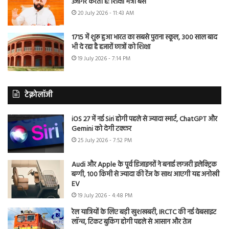
उजागर करती है: शिक्षा मंत्री बैंस
20 July 2026 - 11:43 AM
1715 में शुरू हुआ भारत का सबसे पुराना स्कूल, 300 साल बाद
भी दे रहा है हजारों छात्रों को शिक्षा
19 July 2026 - 7:14 PM
टेक्नोलॉजी
iOS 27 में नई Siri होगी पहले से ज्यादा स्मार्ट, ChatGPT और
Gemini को देगी टक्कर
25 July 2026 - 7:52 PM
Audi और Apple के पूर्व डिजाइनरों ने बनाई लग्जरी इलेक्ट्रिक
बग्गी, 100 किमी से ज्यादा की रेंज के साथ आएगी यह अनोखी
EV
19 July 2026 - 4:48 PM
रेल यात्रियों के लिए बड़ी खुशखबरी, IRCTC की नई वेबसाइट
लॉन्च, टिकट बुकिंग होगी पहले से आसान और तेज