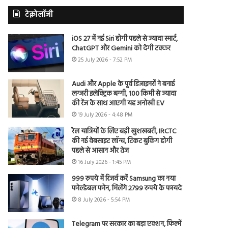
टेक्नोलॉजी
iOS 27 में नई Siri होगी पहले से ज्यादा स्मार्ट,
ChatGPT और Gemini को देगी टक्कर
25 July 2026 - 7:52 PM
Audi और Apple के पूर्व डिजाइनरों ने बनाई
लग्जरी इलेक्ट्रिक बग्गी, 100 किमी से ज्यादा
की रेंज के साथ आएगी यह अनोखी EV
19 July 2026 - 4:48 PM
रेल यात्रियों के लिए बड़ी खुशखबरी, IRCTC
की नई वेबसाइट लॉन्च, टिकट बुकिंग होगी
पहले से आसान और तेज
16 July 2026 - 1:45 PM
999 रुपये में रिजर्व करें Samsung का नया
फोल्डेबल फोन, मिलेंगे 2799 रुपये के फायदे
8 July 2026 - 5:54 PM
Telegram पर सरकार का बड़ा एक्शन, फिल्में