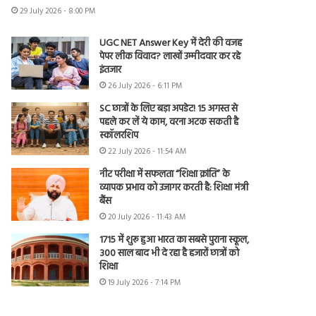
29 July 2026 - 8:00 PM
UGC NET Answer Key में देरी की वजह
पेपर लीक विवाद? लाखों उम्मीदवार कर रहे
इंतजार
26 July 2026 - 6:11 PM
SC छात्रों के लिए बड़ा अपडेट! 15 अगस्त से
पहले कर लें ये काम, वरना अटक सकती है
स्कॉलरशिप
22 July 2026 - 11:54 AM
नीट परीक्षा में सफलता “शिक्षा क्रांति” के
व्यापक प्रभाव को उजागर करती है: शिक्षा मंत्री
बैंस
20 July 2026 - 11:43 AM
1715 में शुरू हुआ भारत का सबसे पुराना स्कूल,
300 साल बाद भी दे रहा है हजारों छात्रों को
शिक्षा
19 July 2026 - 7:14 PM