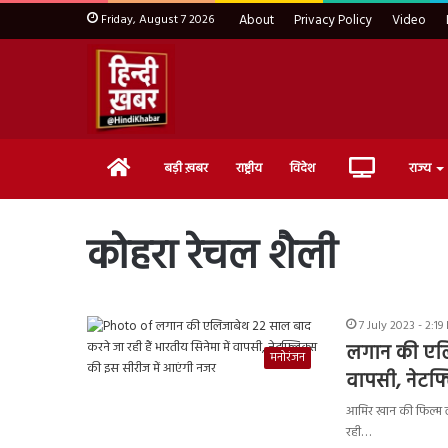
Friday, August 7 2026
About
Privacy Policy
Video
Home
Live
बड़ी ख़बर
राष्ट्रीय
विदेश
राज्य
TV
कोहरा रेचल शैली
7 July 2023 - 2:19
लगान की एलिज
मनोरंजन
वापसी, नेटफ्
आमिर खान की फिल्म लग
रही…