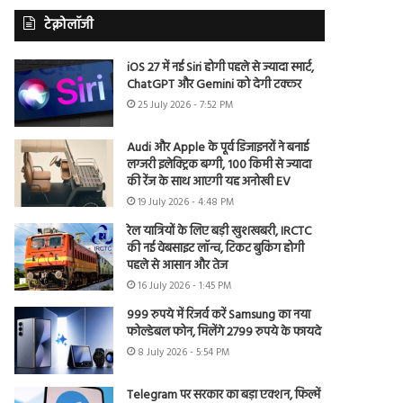
टेक्नोलॉजी
iOS 27 में नई Siri होगी पहले से ज्यादा स्मार्ट,
ChatGPT और Gemini को देगी टक्कर
25 July 2026 - 7:52 PM
Audi और Apple के पूर्व डिजाइनरों ने बनाई
लग्जरी इलेक्ट्रिक बग्गी, 100 किमी से ज्यादा
की रेंज के साथ आएगी यह अनोखी EV
19 July 2026 - 4:48 PM
रेल यात्रियों के लिए बड़ी खुशखबरी, IRCTC
की नई वेबसाइट लॉन्च, टिकट बुकिंग होगी
पहले से आसान और तेज
16 July 2026 - 1:45 PM
999 रुपये में रिजर्व करें Samsung का नया
फोल्डेबल फोन, मिलेंगे 2799 रुपये के फायदे
8 July 2026 - 5:54 PM
Telegram पर सरकार का बड़ा एक्शन, फिल्में