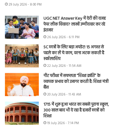
29 July 2026 - 8:00 PM
UGC NET Answer Key में देरी की वजह
पेपर लीक विवाद? लाखों उम्मीदवार कर रहे
इंतजार
26 July 2026 - 6:11 PM
SC छात्रों के लिए बड़ा अपडेट! 15 अगस्त से
पहले कर लें ये काम, वरना अटक सकती है
स्कॉलरशिप
22 July 2026 - 11:54 AM
नीट परीक्षा में सफलता “शिक्षा क्रांति” के
व्यापक प्रभाव को उजागर करती है: शिक्षा मंत्री
बैंस
20 July 2026 - 11:43 AM
1715 में शुरू हुआ भारत का सबसे पुराना स्कूल,
300 साल बाद भी दे रहा है हजारों छात्रों को
शिक्षा
19 July 2026 - 7:14 PM