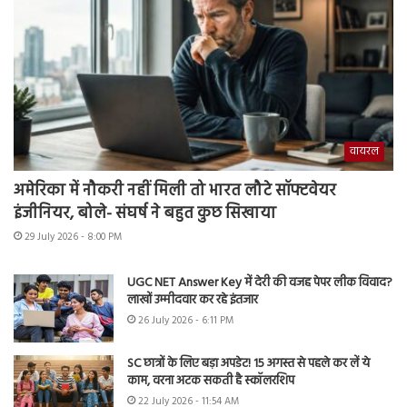
वायरल
अमेरिका में नौकरी नहीं मिली तो भारत लौटे सॉफ्टवेयर
इंजीनियर, बोले- संघर्ष ने बहुत कुछ सिखाया
29 July 2026 - 8:00 PM
UGC NET Answer Key में देरी की वजह पेपर लीक विवाद?
लाखों उम्मीदवार कर रहे इंतजार
26 July 2026 - 6:11 PM
SC छात्रों के लिए बड़ा अपडेट! 15 अगस्त से पहले कर लें ये
काम, वरना अटक सकती है स्कॉलरशिप
22 July 2026 - 11:54 AM