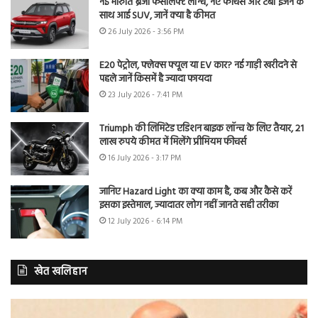
नई मारुति ब्रेजा फेसलिफ्ट लॉन्च, नए फीचर्स और टर्बो इंजन के
साथ आई SUV, जानें क्या है कीमत
26 July 2026 - 3:56 PM
E20 पेट्रोल, फ्लेक्स फ्यूल या EV कार? नई गाड़ी खरीदने से
पहले जानें किसमें है ज्यादा फायदा
23 July 2026 - 7:41 PM
Triumph की लिमिटेड एडिशन बाइक लॉन्च के लिए तैयार, 21
लाख रुपये कीमत में मिलेंगे प्रीमियम फीचर्स
16 July 2026 - 3:17 PM
जानिए Hazard Light का क्या काम है, कब और कैसे करें
इसका इस्तेमाल, ज्यादातर लोग नहीं जानते सही तरीका
12 July 2026 - 6:14 PM
खेत खलिहान