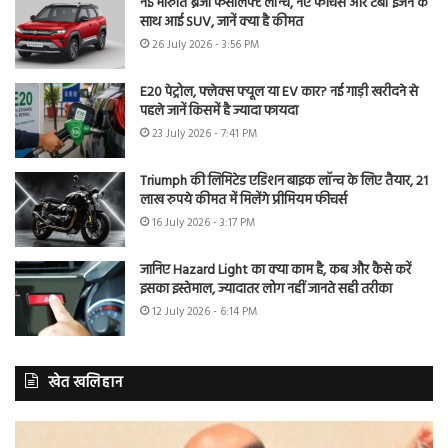
नई मारुति ब्रेजा फेसलिफ्ट लॉन्च, नए फीचर्स और टर्बो इंजन के
साथ आई SUV, जानें क्या है कीमत
26 July 2026 - 3:56 PM
E20 पेट्रोल, फ्लेक्स फ्यूल या EV कार? नई गाड़ी खरीदने से
पहले जानें किसमें है ज्यादा फायदा
23 July 2026 - 7:41 PM
Triumph की लिमिटेड एडिशन बाइक लॉन्च के लिए तैयार, 21
लाख रुपये कीमत में मिलेंगे प्रीमियम फीचर्स
16 July 2026 - 3:17 PM
जानिए Hazard Light का क्या काम है, कब और कैसे करें
इसका इस्तेमाल, ज्यादातर लोग नहीं जानते सही तरीका
12 July 2026 - 6:14 PM
खेत खलिहान