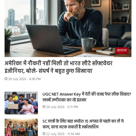
वायरल
अमेरिका में नौकरी नहीं मिली तो भारत लौटे सॉफ्टवेयर
इंजीनियर, बोले- संघर्ष ने बहुत कुछ सिखाया
29 July 2026 - 8:00 PM
UGC NET Answer Key में देरी की वजह पेपर लीक विवाद?
लाखों उम्मीदवार कर रहे इंतजार
26 July 2026 - 6:11 PM
SC छात्रों के लिए बड़ा अपडेट! 15 अगस्त से पहले कर लें ये
काम, वरना अटक सकती है स्कॉलरशिप
22 July 2026 - 11:54 AM