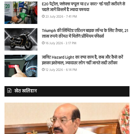
E20 पेट्रोल, फ्लेक्स फ्यूल या EV कार? नई गाड़ी खरीदने से
पहले जानें किसमें है ज्यादा फायदा
23 July 2026 - 7:41 PM
Triumph की लिमिटेड एडिशन बाइक लॉन्च के लिए तैयार, 21
लाख रुपये कीमत में मिलेंगे प्रीमियम फीचर्स
16 July 2026 - 3:17 PM
जानिए Hazard Light का क्या काम है, कब और कैसे करें
इसका इस्तेमाल, ज्यादातर लोग नहीं जानते सही तरीका
12 July 2026 - 6:14 PM
खेत खलिहान