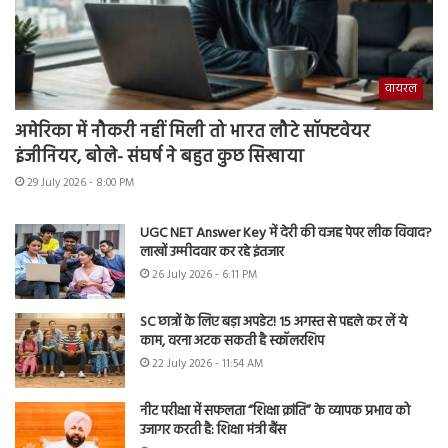
वायरल
अमेरिका में नौकरी नहीं मिली तो भारत लौटे सॉफ्टवेयर
इंजीनियर, बोले- संघर्ष ने बहुत कुछ सिखाया
29 July 2026 - 8:00 PM
UGC NET Answer Key में देरी की वजह पेपर लीक विवाद?
लाखों उम्मीदवार कर रहे इंतजार
26 July 2026 - 6:11 PM
SC छात्रों के लिए बड़ा अपडेट! 15 अगस्त से पहले कर लें ये
काम, वरना अटक सकती है स्कॉलरशिप
22 July 2026 - 11:54 AM
नीट परीक्षा में सफलता “शिक्षा क्रांति” के व्यापक प्रभाव को
उजागर करती है: शिक्षा मंत्री बैंस