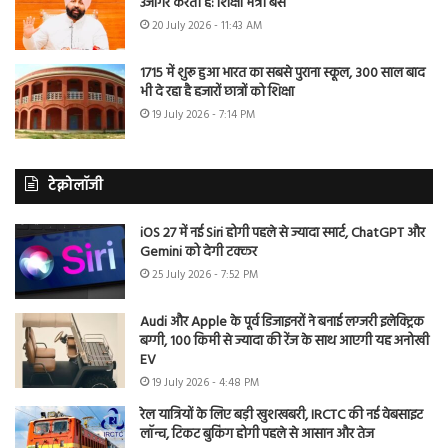
उजागर करती है: शिक्षा मंत्री बैंस
20 July 2026 - 11:43 AM
1715 में शुरू हुआ भारत का सबसे पुराना स्कूल, 300 साल बाद
भी दे रहा है हजारों छात्रों को शिक्षा
19 July 2026 - 7:14 PM
टेक्नोलॉजी
iOS 27 में नई Siri होगी पहले से ज्यादा स्मार्ट, ChatGPT और
Gemini को देगी टक्कर
25 July 2026 - 7:52 PM
Audi और Apple के पूर्व डिजाइनरों ने बनाई लग्जरी इलेक्ट्रिक
बग्गी, 100 किमी से ज्यादा की रेंज के साथ आएगी यह अनोखी
EV
19 July 2026 - 4:48 PM
रेल यात्रियों के लिए बड़ी खुशखबरी, IRCTC की नई वेबसाइट
लॉन्च, टिकट बुकिंग होगी पहले से आसान और तेज