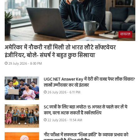
वायरल
अमेरिका में नौकरी नहीं मिली तो भारत लौटे सॉफ्टवेयर
इंजीनियर, बोले- संघर्ष ने बहुत कुछ सिखाया
29 July 2026 - 8:00 PM
UGC NET Answer Key में देरी की वजह पेपर लीक विवाद?
लाखों उम्मीदवार कर रहे इंतजार
26 July 2026 - 6:11 PM
SC छात्रों के लिए बड़ा अपडेट! 15 अगस्त से पहले कर लें ये
काम, वरना अटक सकती है स्कॉलरशिप
22 July 2026 - 11:54 AM
नीट परीक्षा में सफलता “शिक्षा क्रांति” के व्यापक प्रभाव को