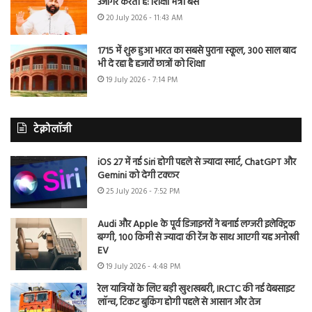
उजागर करती है: शिक्षा मंत्री बैंस
20 July 2026 - 11:43 AM
1715 में शुरू हुआ भारत का सबसे पुराना स्कूल, 300 साल बाद
भी दे रहा है हजारों छात्रों को शिक्षा
19 July 2026 - 7:14 PM
टेक्नोलॉजी
iOS 27 में नई Siri होगी पहले से ज्यादा स्मार्ट, ChatGPT और
Gemini को देगी टक्कर
25 July 2026 - 7:52 PM
Audi और Apple के पूर्व डिजाइनरों ने बनाई लग्जरी इलेक्ट्रिक
बग्गी, 100 किमी से ज्यादा की रेंज के साथ आएगी यह अनोखी
EV
19 July 2026 - 4:48 PM
रेल यात्रियों के लिए बड़ी खुशखबरी, IRCTC की नई वेबसाइट
लॉन्च, टिकट बुकिंग होगी पहले से आसान और तेज