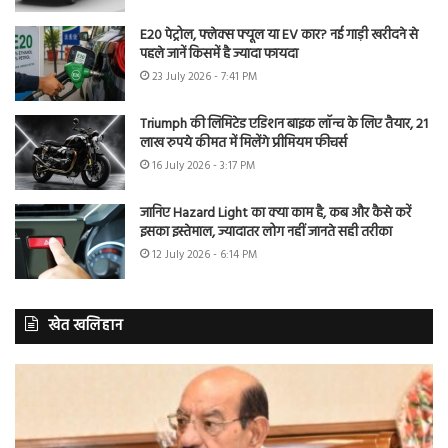
E20 पेट्रोल, फ्लेक्स फ्यूल या EV कार? नई गाड़ी खरीदने से
पहले जानें किसमें है ज्यादा फायदा
23 July 2026 - 7:41 PM
Triumph की लिमिटेड एडिशन बाइक लॉन्च के लिए तैयार, 21
लाख रुपये कीमत में मिलेंगे प्रीमियम फीचर्स
16 July 2026 - 3:17 PM
जानिए Hazard Light का क्या काम है, कब और कैसे करें
इसका इस्तेमाल, ज्यादातर लोग नहीं जानते सही तरीका
12 July 2026 - 6:14 PM
खेत खलिहान