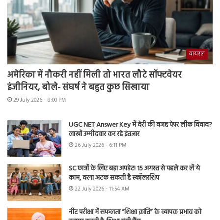
वायरल
अमेरिका में नौकरी नहीं मिली तो भारत लौटे सॉफ्टवेयर
इंजीनियर, बोले- संघर्ष ने बहुत कुछ सिखाया
29 July 2026 - 8:00 PM
UGC NET Answer Key में देरी की वजह पेपर लीक विवाद?
लाखों उम्मीदवार कर रहे इंतजार
26 July 2026 - 6:11 PM
SC छात्रों के लिए बड़ा अपडेट! 15 अगस्त से पहले कर लें ये
काम, वरना अटक सकती है स्कॉलरशिप
22 July 2026 - 11:54 AM
नीट परीक्षा में सफलता “शिक्षा क्रांति” के व्यापक प्रभाव को