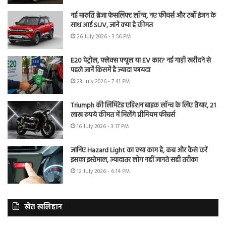
नई मारुति ब्रेजा फेसलिफ्ट लॉन्च, नए फीचर्स और टर्बो इंजन के
साथ आई SUV, जानें क्या है कीमत
26 July 2026 - 3:56 PM
E20 पेट्रोल, फ्लेक्स फ्यूल या EV कार? नई गाड़ी खरीदने से
पहले जानें किसमें है ज्यादा फायदा
23 July 2026 - 7:41 PM
Triumph की लिमिटेड एडिशन बाइक लॉन्च के लिए तैयार, 21
लाख रुपये कीमत में मिलेंगे प्रीमियम फीचर्स
16 July 2026 - 3:17 PM
जानिए Hazard Light का क्या काम है, कब और कैसे करें
इसका इस्तेमाल, ज्यादातर लोग नहीं जानते सही तरीका
12 July 2026 - 6:14 PM
खेत खलिहान