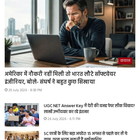
वायरल
अमेरिका में नौकरी नहीं मिली तो भारत लौटे सॉफ्टवेयर
इंजीनियर, बोले- संघर्ष ने बहुत कुछ सिखाया
29 July 2026 - 8:00 PM
UGC NET Answer Key में देरी की वजह पेपर लीक विवाद?
लाखों उम्मीदवार कर रहे इंतजार
26 July 2026 - 6:11 PM
SC छात्रों के लिए बड़ा अपडेट! 15 अगस्त से पहले कर लें ये
काम, वरना अटक सकती है स्कॉलरशिप