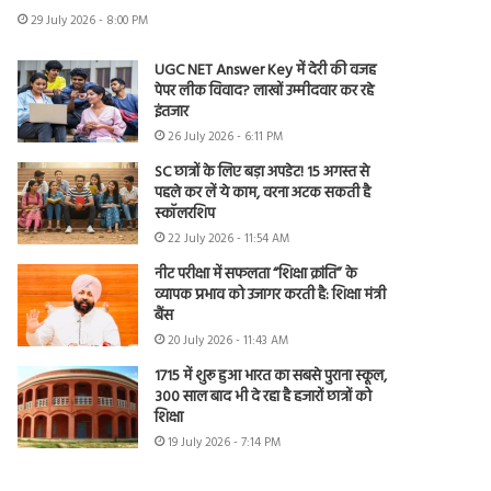
29 July 2026 - 8:00 PM
UGC NET Answer Key में देरी की वजह
पेपर लीक विवाद? लाखों उम्मीदवार कर रहे
इंतजार
26 July 2026 - 6:11 PM
SC छात्रों के लिए बड़ा अपडेट! 15 अगस्त से
पहले कर लें ये काम, वरना अटक सकती है
स्कॉलरशिप
22 July 2026 - 11:54 AM
नीट परीक्षा में सफलता “शिक्षा क्रांति” के
व्यापक प्रभाव को उजागर करती है: शिक्षा मंत्री
बैंस
20 July 2026 - 11:43 AM
1715 में शुरू हुआ भारत का सबसे पुराना स्कूल,
300 साल बाद भी दे रहा है हजारों छात्रों को
शिक्षा
19 July 2026 - 7:14 PM