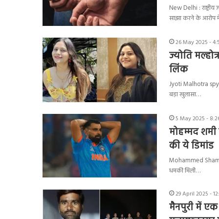
New Delhi : राष्ट्रीय
साझा करने के आरोप म
26 May 2025 - 4
ज्योति मल्होत्
लिंक
Jyoti Malhotra spy ca
बड़ा खुलासा…
5 May 2025 - 8:2
मोहम्मद शमी 
की ये डिमांड
Mohammed Shami Deat
धमकी मिली…
29 April 2025 - 1
मैनपुरी में ए