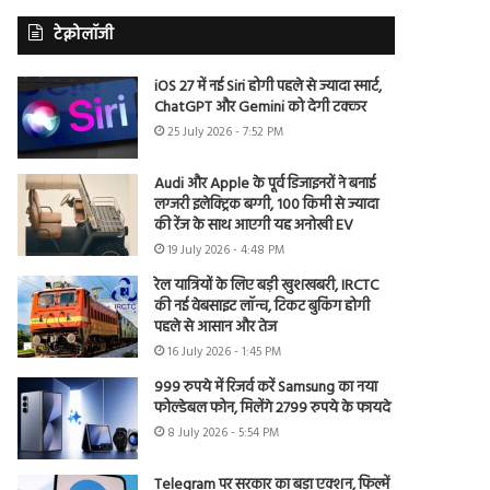
टेक्नोलॉजी
iOS 27 में नई Siri होगी पहले से ज्यादा स्मार्ट,
ChatGPT और Gemini को देगी टक्कर
25 July 2026 - 7:52 PM
Audi और Apple के पूर्व डिजाइनरों ने बनाई
लग्जरी इलेक्ट्रिक बग्गी, 100 किमी से ज्यादा
की रेंज के साथ आएगी यह अनोखी EV
19 July 2026 - 4:48 PM
रेल यात्रियों के लिए बड़ी खुशखबरी, IRCTC
की नई वेबसाइट लॉन्च, टिकट बुकिंग होगी
पहले से आसान और तेज
16 July 2026 - 1:45 PM
999 रुपये में रिजर्व करें Samsung का नया
फोल्डेबल फोन, मिलेंगे 2799 रुपये के फायदे
8 July 2026 - 5:54 PM
Telegram पर सरकार का बड़ा एक्शन, फिल्में