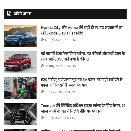
ऑटो जगत
Honda City और Verna की बढ़ी टेंशन, नए अवतार में आ
रही Skoda Slavia Facelift
30 July 2026 - 7:48 PM
नई मारुति ब्रेजा फेसलिफ्ट लॉन्च, नए फीचर्स और टर्बो इंजन के
साथ आई SUV, जानें क्या है कीमत
26 July 2026 - 3:56 PM
E20 पेट्रोल, फ्लेक्स फ्यूल या EV कार? नई गाड़ी खरीदने से
पहले जानें किसमें है ज्यादा फायदा
23 July 2026 - 7:41 PM
Triumph की लिमिटेड एडिशन बाइक लॉन्च के लिए तैयार, 21
लाख रुपये कीमत में मिलेंगे प्रीमियम फीचर्स
16 July 2026 - 3:17 PM