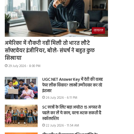
वायरल
अमेरिका में नौकरी नहीं मिली तो भारत लौटे
सॉफ्टवेयर इंजीनियर, बोले- संघर्ष ने बहुत कुछ
सिखाया
29 July 2026 - 8:00 PM
UGC NET Answer Key में देरी की वजह
पेपर लीक विवाद? लाखों उम्मीदवार कर रहे
इंतजार
26 July 2026 - 6:11 PM
SC छात्रों के लिए बड़ा अपडेट! 15 अगस्त से
पहले कर लें ये काम, वरना अटक सकती है
स्कॉलरशिप
22 July 2026 - 11:54 AM