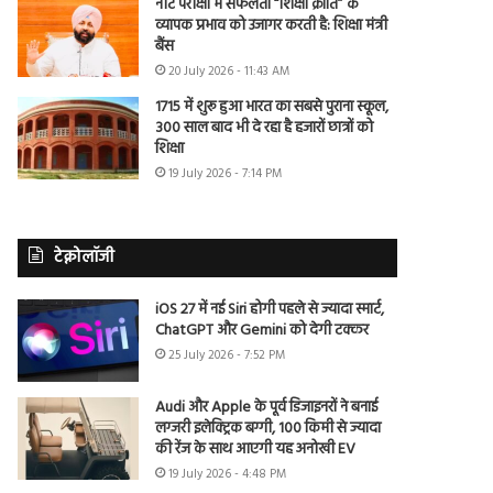
नीट परीक्षा में सफलता “शिक्षा क्रांति” के
व्यापक प्रभाव को उजागर करती है: शिक्षा मंत्री
बैंस
20 July 2026 - 11:43 AM
1715 में शुरू हुआ भारत का सबसे पुराना स्कूल,
300 साल बाद भी दे रहा है हजारों छात्रों को
शिक्षा
19 July 2026 - 7:14 PM
टेक्नोलॉजी
iOS 27 में नई Siri होगी पहले से ज्यादा स्मार्ट,
ChatGPT और Gemini को देगी टक्कर
25 July 2026 - 7:52 PM
Audi और Apple के पूर्व डिजाइनरों ने बनाई
लग्जरी इलेक्ट्रिक बग्गी, 100 किमी से ज्यादा
की रेंज के साथ आएगी यह अनोखी EV
19 July 2026 - 4:48 PM