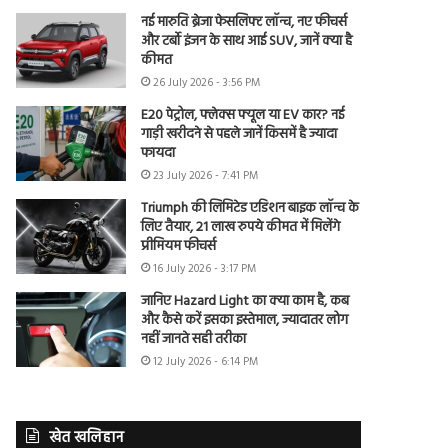
नई मारुति ब्रेजा फेसलिफ्ट लॉन्च, नए फीचर्स
और टर्बो इंजन के साथ आई SUV, जानें क्या है
कीमत
26 July 2026 - 3:56 PM
E20 पेट्रोल, फ्लेक्स फ्यूल या EV कार? नई
गाड़ी खरीदने से पहले जानें किसमें है ज्यादा
फायदा
23 July 2026 - 7:41 PM
Triumph की लिमिटेड एडिशन बाइक लॉन्च के
लिए तैयार, 21 लाख रुपये कीमत में मिलेंगे
प्रीमियम फीचर्स
16 July 2026 - 3:17 PM
जानिए Hazard Light का क्या काम है, कब
और कैसे करें इसका इस्तेमाल, ज्यादातर लोग
नहीं जानते सही तरीका
12 July 2026 - 6:14 PM
खेत खलिहान