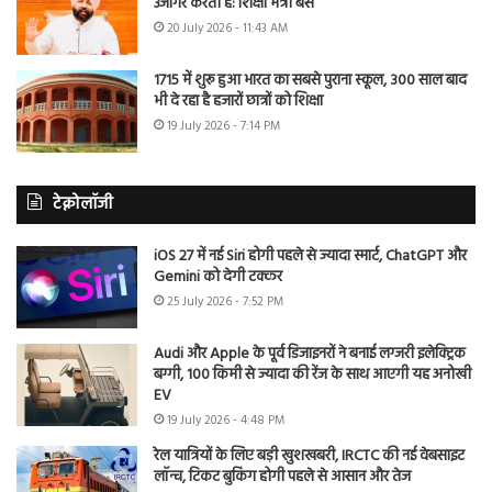
उजागर करती है: शिक्षा मंत्री बैंस
20 July 2026 - 11:43 AM
1715 में शुरू हुआ भारत का सबसे पुराना स्कूल, 300 साल बाद
भी दे रहा है हजारों छात्रों को शिक्षा
19 July 2026 - 7:14 PM
टेक्नोलॉजी
iOS 27 में नई Siri होगी पहले से ज्यादा स्मार्ट, ChatGPT और
Gemini को देगी टक्कर
25 July 2026 - 7:52 PM
Audi और Apple के पूर्व डिजाइनरों ने बनाई लग्जरी इलेक्ट्रिक
बग्गी, 100 किमी से ज्यादा की रेंज के साथ आएगी यह अनोखी
EV
19 July 2026 - 4:48 PM
रेल यात्रियों के लिए बड़ी खुशखबरी, IRCTC की नई वेबसाइट
लॉन्च, टिकट बुकिंग होगी पहले से आसान और तेज