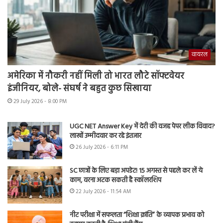
वायरल
अमेरिका में नौकरी नहीं मिली तो भारत लौटे सॉफ्टवेयर
इंजीनियर, बोले- संघर्ष ने बहुत कुछ सिखाया
29 July 2026 - 8:00 PM
UGC NET Answer Key में देरी की वजह पेपर लीक विवाद?
लाखों उम्मीदवार कर रहे इंतजार
26 July 2026 - 6:11 PM
SC छात्रों के लिए बड़ा अपडेट! 15 अगस्त से पहले कर लें ये
काम, वरना अटक सकती है स्कॉलरशिप
22 July 2026 - 11:54 AM
नीट परीक्षा में सफलता “शिक्षा क्रांति” के व्यापक प्रभाव को