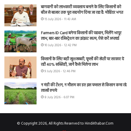
बागवानी को लाभकारी व्यवसाय बनाने के लिए किसानों को
बीज से बाजार तक पूरा सहयोग दिया जा रहा है: मोहिंदर भगत
15 July 2026 - 11:43 AM
Farmers ID Card बनेगा किसानों की पहचान, मिलेंगे भरपूर
लाभ, बार-बार रजिस्ट्रेशन का झंझट खत्म, ऐसे करें अप्लाई
10 July 2026 - 12:42 PM
किसानों के लिए बड़ी खुशखबरी, फूलों की खेती पर सरकार दे
रही 40% सब्सिडी, जानें कैसे मिलेगा लाभ
9 July 2026 - 12:46 PM
न मंडी की टेंशन, न मौसम का डर! इस फसल से किसान कमा रहे
लाखों रुपये
8 July 2026 - 6:07 PM
© Copyright 2026, All Rights Reserved to HindiKhabar.Com