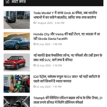
ऑटो जगत
Tesla Model Y में आया Grok AI फीचर, अब भारतीय
भाषाओं में कर सकेंगे बातचीत, जानिए क्या-क्या बदलेगा
1 August 2026 - 6:42 PM
Honda City और Verna की बढ़ी टेंशन, नए अवतार में आ
रही Skoda Slavia Facelift
30 July 2026 - 7:48 PM
नई मारुति ब्रेजा फेसलिफ्ट लॉन्च, नए फीचर्स और टर्बो इंजन के
साथ आई SUV, जानें क्या है कीमत
26 July 2026 - 3:56 PM
E20 पेट्रोल, फ्लेक्स फ्यूल या EV कार? नई गाड़ी खरीदने से
पहले जानें किसमें है ज्यादा फायदा
23 July 2026 - 7:41 PM
Triumph की लिमिटेड एडिशन बाइक लॉन्च के लिए तैयार, 21
लाख रुपये कीमत में मिलेंगे प्रीमियम फीचर्स