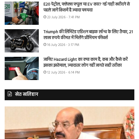
E20 पेट्रोल, फ्लेक्स फ्यूल या EV कार? नई गाड़ी खरीदने से
पहले जानें किसमें है ज्यादा फायदा
23 July 2026 - 7:41 PM
Triumph की लिमिटेड एडिशन बाइक लॉन्च के लिए तैयार, 21
लाख रुपये कीमत में मिलेंगे प्रीमियम फीचर्स
16 July 2026 - 3:17 PM
जानिए Hazard Light का क्या काम है, कब और कैसे करें
इसका इस्तेमाल, ज्यादातर लोग नहीं जानते सही तरीका
12 July 2026 - 6:14 PM
खेत खलिहान