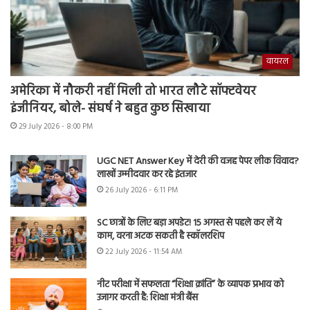
वायरल
अमेरिका में नौकरी नहीं मिली तो भारत लौटे सॉफ्टवेयर
इंजीनियर, बोले- संघर्ष ने बहुत कुछ सिखाया
29 July 2026 - 8:00 PM
UGC NET Answer Key में देरी की वजह पेपर लीक विवाद?
लाखों उम्मीदवार कर रहे इंतजार
26 July 2026 - 6:11 PM
SC छात्रों के लिए बड़ा अपडेट! 15 अगस्त से पहले कर लें ये
काम, वरना अटक सकती है स्कॉलरशिप
22 July 2026 - 11:54 AM
नीट परीक्षा में सफलता “शिक्षा क्रांति” के व्यापक प्रभाव को
उजागर करती है: शिक्षा मंत्री बैंस