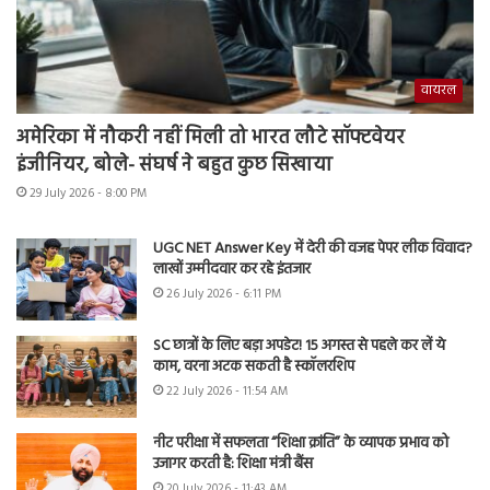
वायरल
अमेरिका में नौकरी नहीं मिली तो भारत लौटे सॉफ्टवेयर
इंजीनियर, बोले- संघर्ष ने बहुत कुछ सिखाया
29 July 2026 - 8:00 PM
UGC NET Answer Key में देरी की वजह पेपर लीक विवाद?
लाखों उम्मीदवार कर रहे इंतजार
26 July 2026 - 6:11 PM
SC छात्रों के लिए बड़ा अपडेट! 15 अगस्त से पहले कर लें ये
काम, वरना अटक सकती है स्कॉलरशिप
22 July 2026 - 11:54 AM
नीट परीक्षा में सफलता “शिक्षा क्रांति” के व्यापक प्रभाव को
उजागर करती है: शिक्षा मंत्री बैंस
20 July 2026 - 11:43 AM