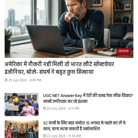
वायरल
अमेरिका में नौकरी नहीं मिली तो भारत लौटे सॉफ्टवेयर
इंजीनियर, बोले- संघर्ष ने बहुत कुछ सिखाया
29 July 2026 - 8:00 PM
UGC NET Answer Key में देरी की वजह पेपर लीक विवाद?
लाखों उम्मीदवार कर रहे इंतजार
26 July 2026 - 6:11 PM
SC छात्रों के लिए बड़ा अपडेट! 15 अगस्त से पहले कर लें ये
काम, वरना अटक सकती है स्कॉलरशिप
22 July 2026 - 11:54 AM