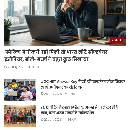
वायरल
अमेरिका में नौकरी नहीं मिली तो भारत लौटे सॉफ्टवेयर
इंजीनियर, बोले- संघर्ष ने बहुत कुछ सिखाया
29 July 2026 - 8:00 PM
UGC NET Answer Key में देरी की वजह पेपर लीक विवाद?
लाखों उम्मीदवार कर रहे इंतजार
26 July 2026 - 6:11 PM
SC छात्रों के लिए बड़ा अपडेट! 15 अगस्त से पहले कर लें ये
काम, वरना अटक सकती है स्कॉलरशिप
22 July 2026 - 11:54 AM