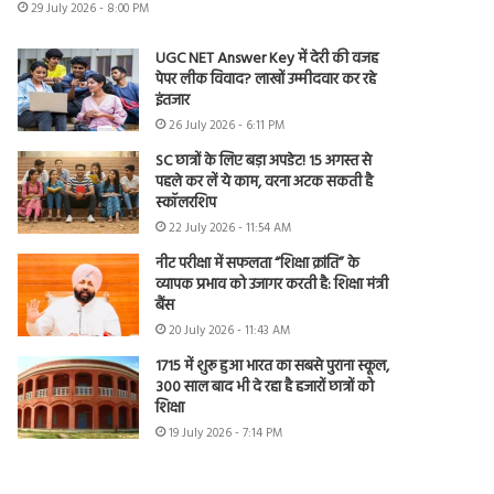
29 July 2026 - 8:00 PM
UGC NET Answer Key में देरी की वजह
पेपर लीक विवाद? लाखों उम्मीदवार कर रहे
इंतजार
26 July 2026 - 6:11 PM
SC छात्रों के लिए बड़ा अपडेट! 15 अगस्त से
पहले कर लें ये काम, वरना अटक सकती है
स्कॉलरशिप
22 July 2026 - 11:54 AM
नीट परीक्षा में सफलता “शिक्षा क्रांति” के
व्यापक प्रभाव को उजागर करती है: शिक्षा मंत्री
बैंस
20 July 2026 - 11:43 AM
1715 में शुरू हुआ भारत का सबसे पुराना स्कूल,
300 साल बाद भी दे रहा है हजारों छात्रों को
शिक्षा
19 July 2026 - 7:14 PM