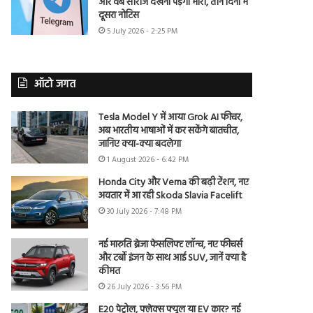
और वेब सीरीज देखना पड़ेगा भारी, तीन दिनों में
दूसरा नोटिस
5 July 2026 - 2:25 PM
ऑटो जगत
Tesla Model Y में आया Grok AI फीचर,
अब भारतीय भाषाओं में कर सकेंगे बातचीत,
जानिए क्या-क्या बदलेगा
1 August 2026 - 6:42 PM
Honda City और Verna की बढ़ी टेंशन, नए
अवतार में आ रही Skoda Slavia Facelift
30 July 2026 - 7:48 PM
नई मारुति ब्रेजा फेसलिफ्ट लॉन्च, नए फीचर्स
और टर्बो इंजन के साथ आई SUV, जानें क्या है
कीमत
26 July 2026 - 3:56 PM
E20 पेट्रोल, फ्लेक्स फ्यूल या EV कार? नई