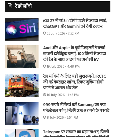
टेक्नोलॉजी
iOS 27 में नई Siri होगी पहले से ज्यादा स्मार्ट,
ChatGPT और Gemini को देगी टक्कर
25 July 2026 - 7:52 PM
Audi और Apple के पूर्व डिजाइनरों ने बनाई
लग्जरी इलेक्ट्रिक बग्गी, 100 किमी से ज्यादा
की रेंज के साथ आएगी यह अनोखी EV
19 July 2026 - 4:48 PM
रेल यात्रियों के लिए बड़ी खुशखबरी, IRCTC
की नई वेबसाइट लॉन्च, टिकट बुकिंग होगी
पहले से आसान और तेज
16 July 2026 - 1:45 PM
999 रुपये में रिजर्व करें Samsung का नया
फोल्डेबल फोन, मिलेंगे 2799 रुपये के फायदे
8 July 2026 - 5:54 PM
Telegram पर सरकार का बड़ा एक्शन, फिल्में