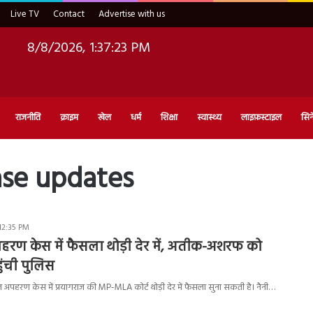
Live TV
Contact
Advertise with us
8/8/2026, 1:37:24 PM
राजनीति
क्राइम
खेल
धर्म
शिक्षा
स्वास्थ्य
लाइफ़स्टाइल
सिन
ase updates
12:35 PM
हरण केस में फैसला थोड़ी देर में, अतीक-अशरफ को
ुंची पुलिस
ाल अपहरण केस में प्रयागराज की MP-MLA कोर्ट थोड़ी देर में फैसला सुना सकती है। नैनी…