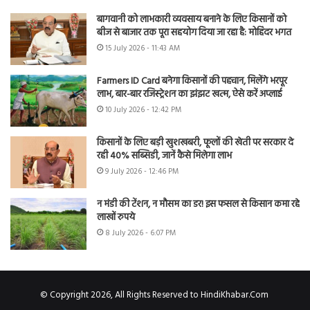
बागवानी को लाभकारी व्यवसाय बनाने के लिए किसानों को
बीज से बाजार तक पूरा सहयोग दिया जा रहा है: मोहिंदर भगत
15 July 2026 - 11:43 AM
Farmers ID Card बनेगा किसानों की पहचान, मिलेंगे भरपूर
लाभ, बार-बार रजिस्ट्रेशन का झंझट खत्म, ऐसे करें अप्लाई
10 July 2026 - 12:42 PM
किसानों के लिए बड़ी खुशखबरी, फूलों की खेती पर सरकार दे
रही 40% सब्सिडी, जानें कैसे मिलेगा लाभ
9 July 2026 - 12:46 PM
न मंडी की टेंशन, न मौसम का डर! इस फसल से किसान कमा रहे
लाखों रुपये
8 July 2026 - 6:07 PM
© Copyright 2026, All Rights Reserved to HindiKhabar.Com