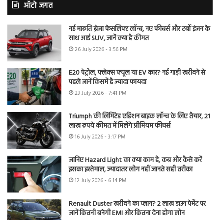
ऑटो जगत
नई मारुति ब्रेजा फेसलिफ्ट लॉन्च, नए फीचर्स और टर्बो इंजन के
साथ आई SUV, जानें क्या है कीमत
26 July 2026 - 3:56 PM
E20 पेट्रोल, फ्लेक्स फ्यूल या EV कार? नई गाड़ी खरीदने से
पहले जानें किसमें है ज्यादा फायदा
23 July 2026 - 7:41 PM
Triumph की लिमिटेड एडिशन बाइक लॉन्च के लिए तैयार, 21
लाख रुपये कीमत में मिलेंगे प्रीमियम फीचर्स
16 July 2026 - 3:17 PM
जानिए Hazard Light का क्या काम है, कब और कैसे करें
इसका इस्तेमाल, ज्यादातर लोग नहीं जानते सही तरीका
12 July 2026 - 6:14 PM
Renault Duster खरीदने का प्लान? 2 लाख डाउन पेमेंट पर
जानें कितनी बनेगी EMI और कितना देना होगा लोन